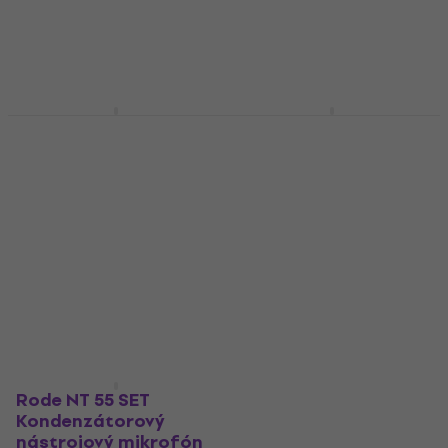
Rode M3 SET
AKG C1000S SET
Kondenzátorový
Kondenzátorový
nástrojový mikrofón
nástrojový mikrofón
Kondenzátorový nástrojový
Kondenzátorový nástrojový
mikrofón
mikrofón
4,8
/5
4,8
/5
115 €
172 €
Na sklade
Na sklade
Rode NT 55 SET
Kondenzátorový
nástrojový mikrofón