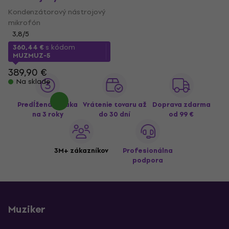
Kondenzátorový nástrojový
mikrofón
3,8
/5
360,44 €
s kódom
MUZMUZ-5
389,90 €
Na sklade
Predĺžená záruka
Vrátenie tovaru až
Doprava zdarma
na 3 roky
do 30 dní
od 99 €
3M+ zákazníkov
Profesionálna
podpora
Muziker