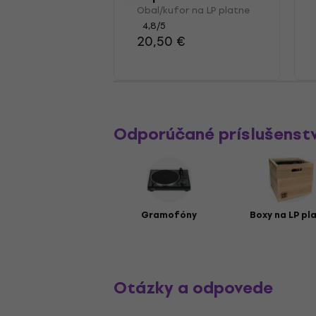
Obal/kufor na LP platne
4,8
/5
20,50 €
Odporúčané príslušenst
Gramofóny
Boxy na LP pl
Otázky a odpovede