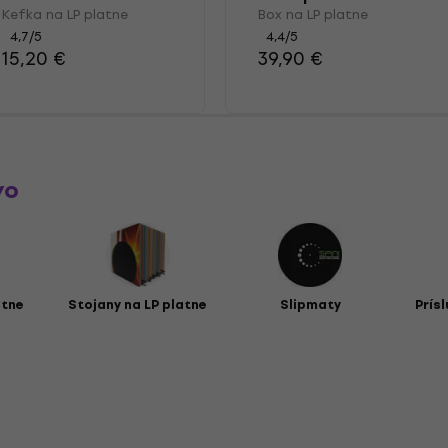
Kefka na LP platne
Box na LP platne
4,7
/5
4,4
/5
15,20 €
39,90 €
vo
atne
Stojany na LP platne
Slipmaty
Prís