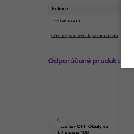
Balenie
Zloženie setu
1 ks
Mám pripomienku k parametrom
Odporúčané produkty
Muziker OPP Obaly na
LP platne 100