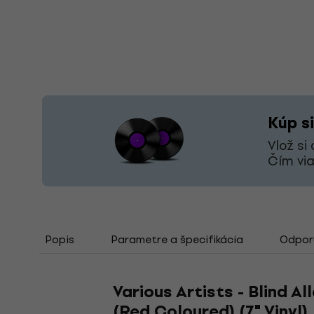
Kúp si
Vlož si
Čím via
Popis
Parametre a špecifikácia
Odporú
Various Artists - Blind A
(Red Coloured) (7" Vinyl)