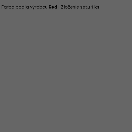
| Farba podľa výrobcu
| Zloženie setu
Red
1 ks