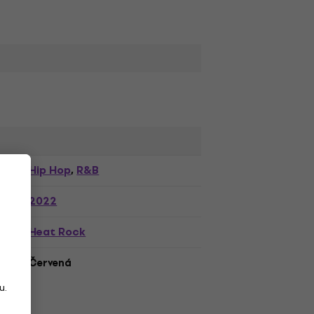
Hip Hop
R&B
,
2022
Heat Rock
Červená
u.