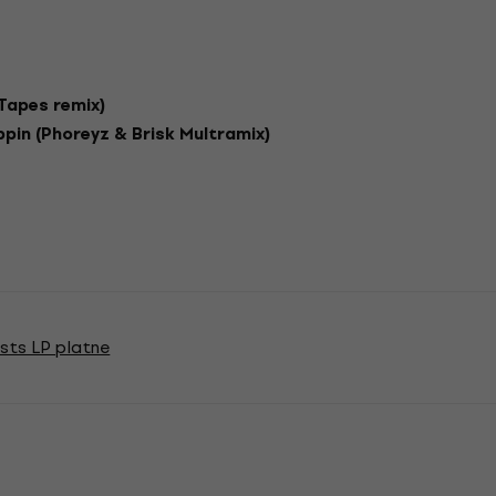
 Tapes remix)
ppin (Phoreyz & Brisk Multramix)
ists LP platne