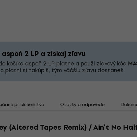
 aspoň 2 LP a získaj zľavu
 do košíka aspoň 2 LP platne a použi zľavový kód
MA
c platní si nakúpiš, tým väčšiu zľavu dostaneš.
čané príslušenstvo
Otázky a odpovede
Dokum
lley (Altered Tapes Remix) / Ain't No Hal