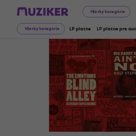
LP platne a CD
LP platne
Všetky kategórie
LP platne
LP platne pre aud
Všetky kategórie
Ukončený predaj
Video