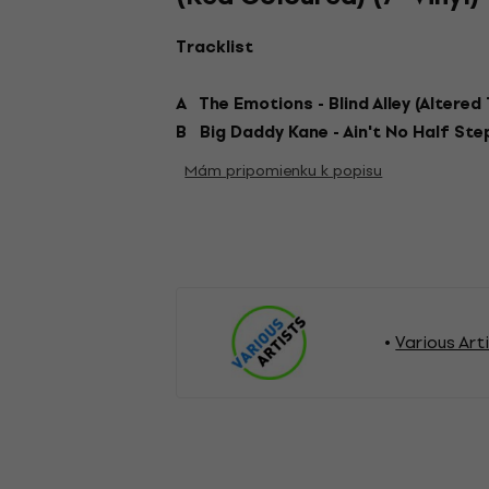
Tracklist
A The Emotions - Blind Alley (Altered
B Big Daddy Kane - Ain't No Half Ste
Mám pripomienku k popisu
Various Art