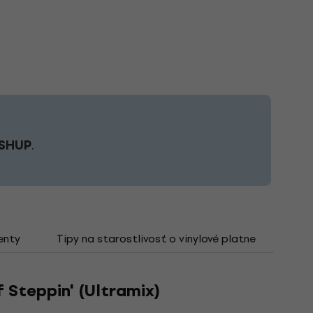
SHUP
.
enty
Tipy na starostlivosť o vinylové platne
f Steppin' (Ultramix)