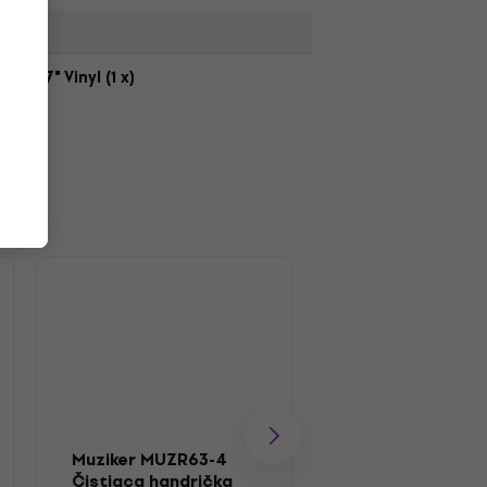
,
7" Vinyl (1 x)
Muziker MUZR63-4
Muziker MUZR01
Čistiaca handrička
Kefka