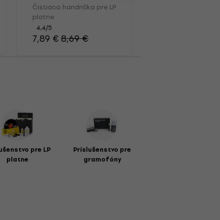
pre LP platne
Čistiaca handrička pre LP
Kefka na LP platn
platne
4,7
/5
13,10 €
4,4
/5
7,89 €
8,69 €
lušenstvo pre LP
Príslušenstvo pre
platne
gramofóny