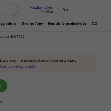
Tipy na darčeky
Často kladené otázky
Muziker Blog
Muziker zóna
SK
Prihlásiť
nd Alley (Altered Tapes Remix) / Ain't No
ay edície
Gramofóny
Hudobné prehrávače
CD
Prís
ix) (Red Coloured) (7" Vinyl)
duktu:
1007585
ba alebo nie je súčasťou aktuálnej ponuky.
lternatívny produkt
.
)
ať