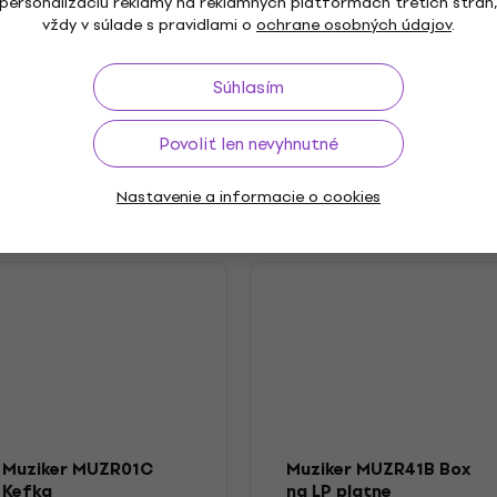
personalizáciu reklamy na reklamných platformách tretích strán
vždy v súlade s pravidlami o
ochrane osobných údajov
.
Balenie obsahuje
Súhlasím
Povoliť len nevyhnutné
Nastavenie a informacie o cookies
Muziker MUZR01C
Muziker MUZR41B Box
Kefka
na LP platne