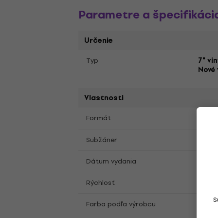
Parametre a špecifikáci
Určenie
Typ
7" vi
Nové 
Vlastnosti
7"
S
Formát
,
Hip 
Subžáner
Dátum vydania
18.02
Rýchlosť
45 R
S
Farba podľa výrobcu
Red