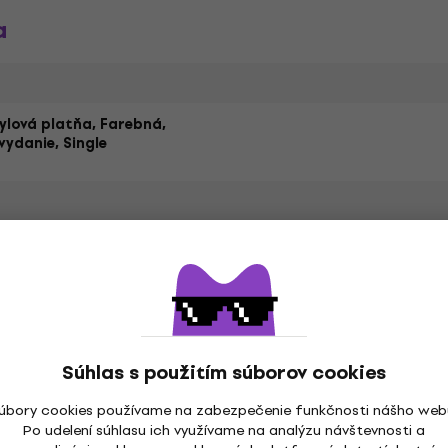
a
nylová platňa, Farebná,
vydanie, Single
P
Žáner
Hop
R&B
,
Rok vydania
.2022
Vydavateľstvo
Súhlas s použitím súborov cookies
PM
Farba
úbory cookies používame na zabezpečenie funkčnosti nášho web
Po udelení súhlasu ich využívame na analýzu návštevnosti a