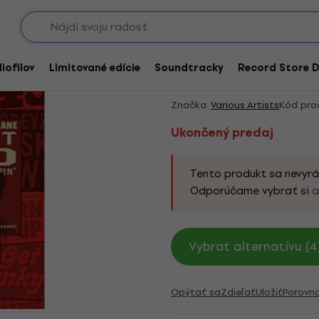
Showroomy
Ukončený predaj
Various Artists - Bli
iofilov
Limitované edície
Soundtracky
Record Store D
Half Steppin' (Ultram
Značka:
Various Artists
Kód pro
Ukončený predaj
Tento produkt sa nevyrá
Odporúčame vybrať si
a
Vybrať alternatívu (4
Opýtať sa
Zdieľať
Uložiť
Porovn