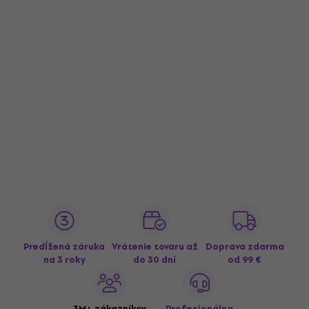
Predĺžená záruka
Vrátenie tovaru až
Doprava zdarma
na 3 roky
do 30 dní
od 99 €
3M+ zákazníkov
Profesionálna