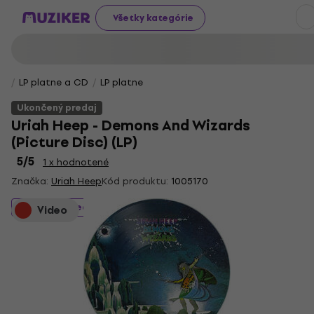
Všetky kategórie
LP platne a CD
LP platne
Ukončený predaj
Uriah Heep - Demons And Wizards
(Picture Disc) (LP)
5
/5
1 x hodnotené
Značka:
Uriah Heep
Kód produktu:
1005170
Ukončený predaj
Video