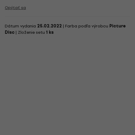
Opýtať sa
Dátum vydania
25.02.2022
| Farba podľa výrobcu
Picture
Disc
| Zloženie setu
1 ks