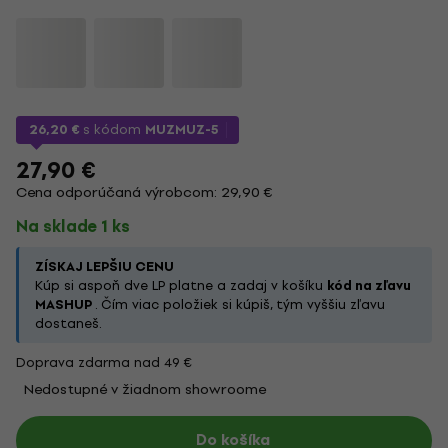
26,20 €
s kódom
MUZMUZ-5
27,90 €
Cena odporúčaná výrobcom: 29,90 €
Na sklade 1 ks
ZÍSKAJ LEPŠIU CENU
Kúp si aspoň dve LP platne a zadaj v košíku
kód na zľavu
MASHUP
. Čím viac položiek si kúpiš, tým vyššiu zľavu
dostaneš.
Doprava zdarma nad 49 €
Nedostupné v žiadnom showroome
Do košíka