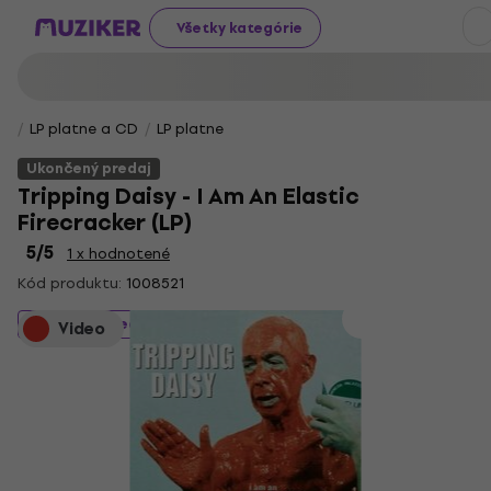
Všetky kategórie
LP platne a CD
LP platne
Ukončený predaj
Tripping Daisy - I Am An Elastic
Firecracker (LP)
5
/5
1 x hodnotené
Kód produktu:
1008521
Ukončený predaj
Video