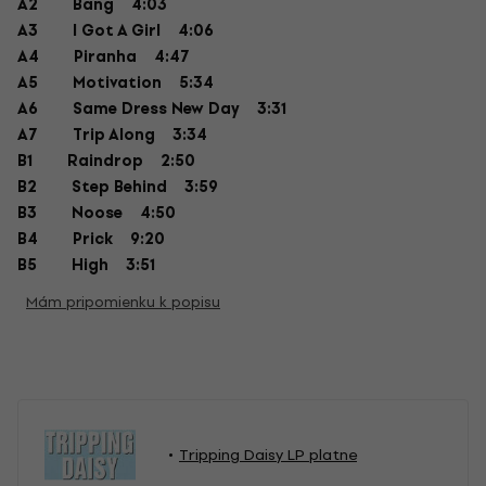
A2
Bang
4:03
A3
I Got A Girl
4:06
A4
Piranha
4:47
A5
Motivation
5:34
A6
Same Dress New Day
3:31
A7
Trip Along
3:34
B1
Raindrop
2:50
B2
Step Behind
3:59
B3
Noose
4:50
B4
Prick
9:20
B5
High
3:51
Mám pripomienku k popisu
Tripping Daisy LP platne