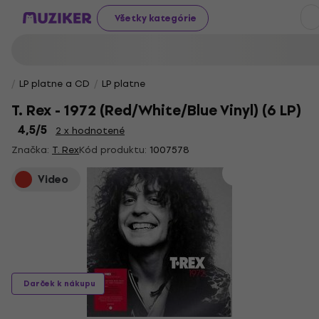
Všetky kategórie
LP platne a CD
LP platne
T. Rex - 1972 (Red/White/Blue Vinyl) (6 LP)
4,5
/5
2 x hodnotené
Značka:
T. Rex
Kód produktu:
1007578
Video
Darček k nákupu