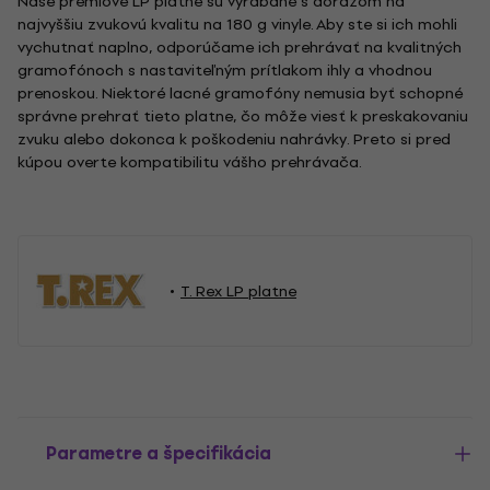
Naše prémiové LP platne sú vyrábané s dôrazom na
najvyššiu zvukovú kvalitu na 180 g vinyle. Aby ste si ich mohli
vychutnať naplno, odporúčame ich prehrávať na kvalitných
gramofónoch s nastaviteľným prítlakom ihly a vhodnou
prenoskou. Niektoré lacné gramofóny nemusia byť schopné
správne prehrať tieto platne, čo môže viesť k preskakovaniu
zvuku alebo dokonca k poškodeniu nahrávky. Preto si pred
kúpou overte kompatibilitu vášho prehrávača.
T. Rex LP platne
Parametre a špecifikácia