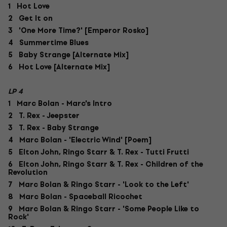
1 Hot Love
2 Get It on
3 'One More Time?' [Emperor Rosko]
4 Summertime Blues
5 Baby Strange [Alternate Mix]
6 Hot Love [Alternate Mix]
LP 4
1 Marc Bolan - Marc's Intro
2 T. Rex - Jeepster
3 T. Rex - Baby Strange
4 Marc Bolan - 'Electric Wind' [Poem]
5 Elton John, Ringo Starr & T. Rex - Tutti Frutti
6 Elton John, Ringo Starr & T. Rex - Children of the
Revolution
7 Marc Bolan & Ringo Starr - 'Look to the Left'
8 Marc Bolan - Spaceball Ricochet
9 Marc Bolan & Ringo Starr - 'Some People Like to
Rock'