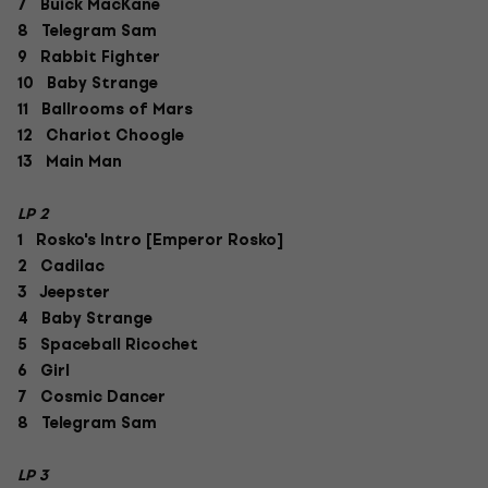
7 Buick MacKane
8 Telegram Sam
9 Rabbit Fighter
10 Baby Strange
11 Ballrooms of Mars
12 Chariot Choogle
13 Main Man
LP 2
1 Rosko's Intro [Emperor Rosko]
2 Cadilac
3 Jeepster
4 Baby Strange
5 Spaceball Ricochet
6 Girl
7 Cosmic Dancer
8 Telegram Sam
LP 3