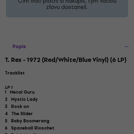
Čím viac platní si nakúpiš, tým väčšiu
zľavu dostaneš.
Popis
T. Rex - 1972 (Red/White/Blue Vinyl) (6 LP)
Tracklist
LP 1
1 Metal Guru
2 Mystic Lady
3 Rock on
4 The Slider
5 Baby Boomerang
6 Spaceball Ricochet