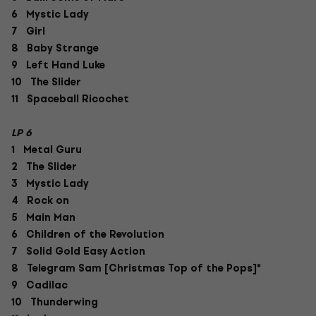
6 Mystic Lady
7 Girl
8 Baby Strange
9 Left Hand Luke
10 The Slider
11 Spaceball Ricochet
LP 6
1 Metal Guru
2 The Slider
3 Mystic Lady
4 Rock on
5 Main Man
6 Children of the Revolution
7 Solid Gold Easy Action
8 Telegram Sam [Christmas Top of the Pops]*
9 Cadilac
10 Thunderwing