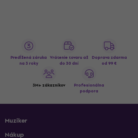
Predĺžená záruka
Vrátenie tovaru až
Doprava zdarma
na 3 roky
do 30 dní
od 99 €
3M+ zákazníkov
Profesionálna
podpora
Muziker
Nákup