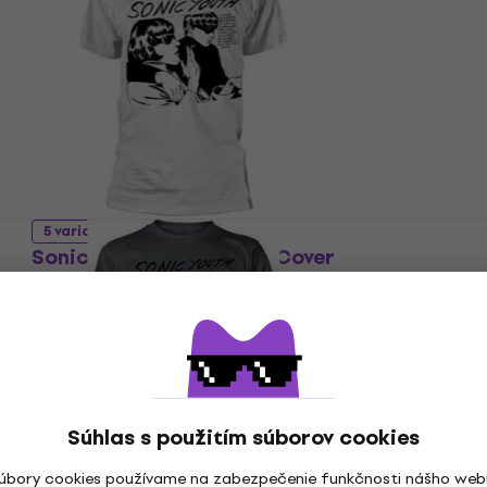
5 variantov
Sonic Youth Goo Album Cover
Tričko
5
/5
17,90 €
18,30 €
Na sklade
Súhlas s použitím súborov cookies
5 variantov
úbory cookies používame na zabezpečenie funkčnosti nášho web