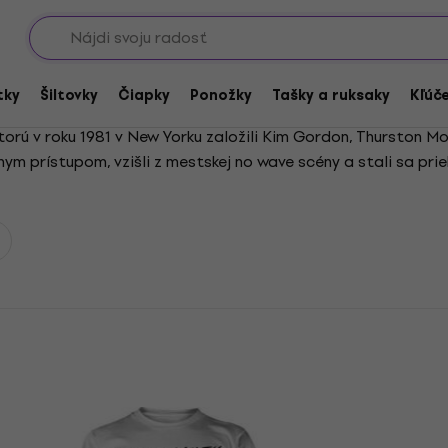
Showroomy
tky
Šiltovky
Čiapky
Ponožky
Tašky a ruksaky
Kľúč
torú v roku 1981 v New Yorku založili Kim Gordon, Thurston M
nym prístupom, vzišli z mestskej no wave scény a stali sa prie
ičných gitarových techník pomohlo posunúť hranice rocku. Po 
roku 2000 širší úspech vďaka vydaniam u veľkých vydavateľst
yhlásili, že k reunionu nedôjde.