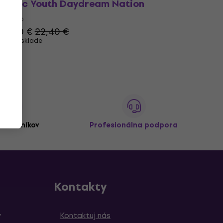
Sonic Youth Daydream Nation
,
Tričko
21,90 €
22,40 €
Na sklade
zákazníkov
Profesionálna podpora
Kontakty
y
Kontaktuj nás