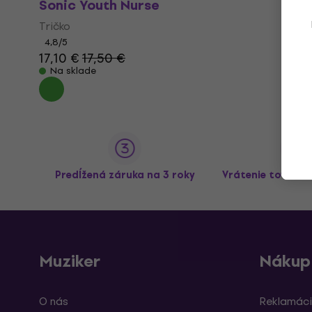
Sonic Youth Nurse
Tričko
4,8
/5
17,10 €
17,50 €
Na sklade
Predĺžená záruka na 3 roky
Vrátenie tovaru 
Muziker
Nákup
O nás
Reklamáci