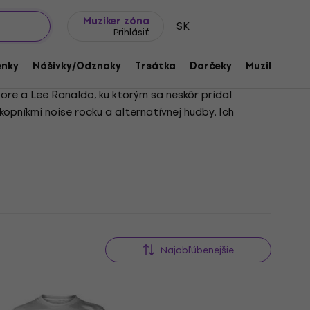
Tipy na darčeky
Často kladené otázky
Muziker Blog
Muziker zóna
SK
Prihlásiť
enky
Nášivky/Odznaky
Trsátka
Darčeky
Muziker Mer
oore a Lee Ranaldo, ku ktorým sa neskôr pridal
kopníkmi noise rocku a alternatívnej hudby. Ich
tom, čo si vybudovali silnú undergroundovú reputáciu
iev a významným vystúpeniam. Kapela skončila v roku
Najobľúbenejšie