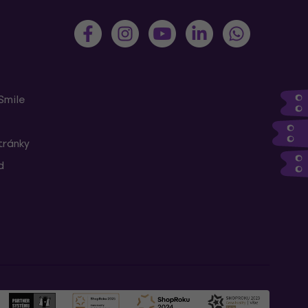
Smile
tránky
d