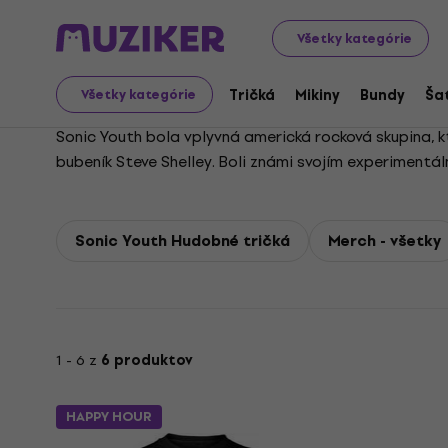
Sonic Youth
Všetky kategórie
Tričká
Mikiny
Bundy
Ša
Všetky kategórie
Sonic Youth bola vplyvná americká rocková skupina, k
bubeník Steve Shelley. Boli známi svojím experimentál
inovatívne využívanie alternatívnych ladení a netrad
u vydavateľstva SST Records, našli v 90. rokoch a v 
2011 po rozchode Gordona a Moorea, pričom členovia v
Sonic Youth Hudobné tričká
Merch - všetky
1 - 6 z
6 produktov
HAPPY HOUR