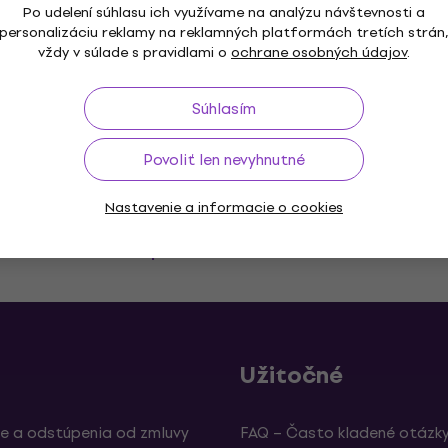
Sonic Youth Goo Album Cover
Po udelení súhlasu ich využívame na analýzu návštevnosti a
personalizáciu reklamy na reklamných platformách tretích strán
Tričko
vždy v súlade s pravidlami o
ochrane osobných údajov
.
5
/5
17,80 €
18,20 €
Na sklade
Súhlasím
Povoliť len nevyhnutné
Nastavenie a informacie o cookies
až do 30 dní
Doprava zdarma
od 99 €
3M+ 
Užitočné
e a odstúpenia od zmluvy
FAQ – Často kladené otázk