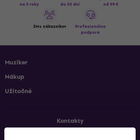
na 3 roky
do 30 dní
od 99 €
3M+ zákazníkov
Profesionálna
podpora
Muziker
Nákup
Užitočné
Kontakty
Kontaktuj nás