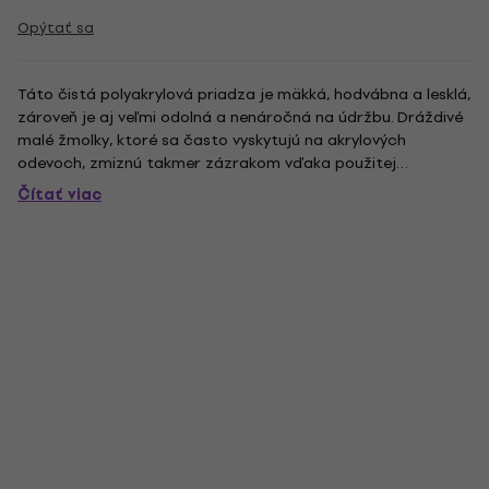
Opýtať sa
Táto čistá polyakrylová priadza je mäkká, hodvábna a lesklá,
zároveň je aj veľmi odolná a nenáročná na údržbu. Dráždivé
malé žmolky, ktoré sa často vyskytujú na akrylových
odevoch, zmiznú takmer zázrakom vďaka použitej
špeciálnej protižmolkovej niti od Dralonu a žmolky na
Čítať viac
pletených odevoch z tohto vlákna samy opadávajú. Výtvory
z tejto priadze...