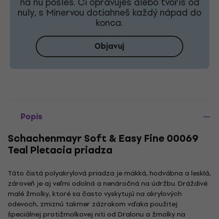
na ňu pošleš. Či opravuješ alebo tvoríš od
nuly, s Minervou dotiahneš každý nápad do
konca.
Objavuj
Popis
Schachenmayr Soft & Easy Fine 00069
Teal Pletacia priadza
Táto čistá polyakrylová priadza je mäkká, hodvábna a lesklá,
zároveň je aj veľmi odolná a nenáročná na údržbu. Dráždivé
malé žmolky, ktoré sa často vyskytujú na akrylových
odevoch, zmiznú takmer zázrakom vďaka použitej
špeciálnej protižmolkovej niti od Dralonu a žmolky na