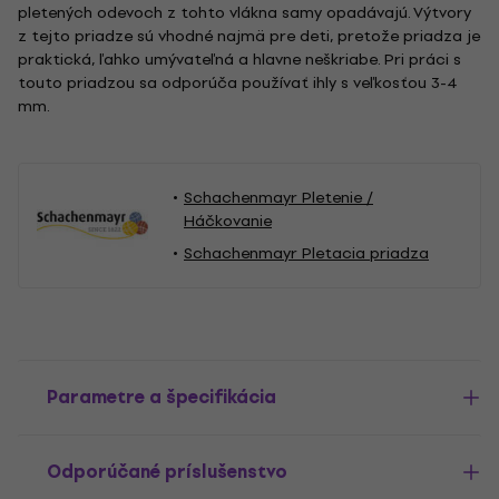
pletených odevoch z tohto vlákna samy opadávajú. Výtvory
z tejto priadze sú vhodné najmä pre deti, pretože priadza je
praktická, ľahko umývateľná a hlavne neškriabe. Pri práci s
touto priadzou sa odporúča používať ihly s veľkosťou 3-4
mm.
Schachenmayr Pletenie /
Háčkovanie
Schachenmayr Pletacia priadza
Parametre a špecifikácia
Odporúčané príslušenstvo