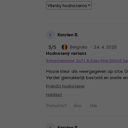
Katrien R.
K
5
/5
Belgicko
24. 4. 2025
Hodnotený variant
Schachenmayr Soft & Easy Fine 00065 Se
Mooie kleur als weergegeven op site. G
Verder gemakkelijk besteld en snelle 
Preložiť hodnotenie
Nahlásiť
Pomohlo?
Áno
Nie
Katrien R.
K