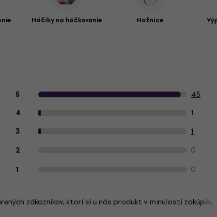
enie
Háčiky na háčkovanie
Nožnice
Vý
Hodnotenie produktu zákazníkmi
45
5
1
4
1
3
0
2
0
1
ých zákaznikov, ktorí si u nás produkt v minulosti zakúpili.