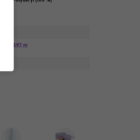
Polyakryl (100 %)
,
297 m