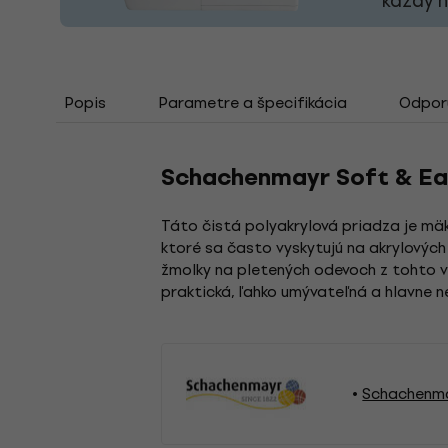
každý 
Popis
Parametre a špecifikácia
Odporú
Schachenmayr Soft & Eas
Táto čistá polyakrylová priadza je mäk
ktoré sa často vyskytujú na akrylových
žmolky na pletených odevoch z tohto v
praktická, ľahko umývateľná a hlavne n
Schachenma