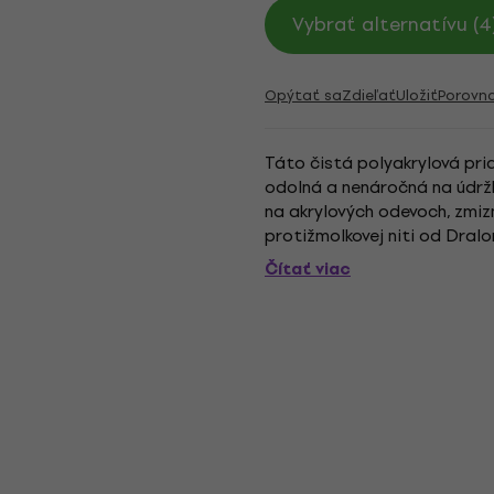
Vybrať alternatívu (4
Opýtať sa
Zdieľať
Uložiť
Porovn
Táto čistá polyakrylová pria
odolná a nenáročná na údržb
na akrylových odevoch, zmiz
protižmolkovej niti od Dral
samy opadávajú. Výtvory z te
Čítať viac