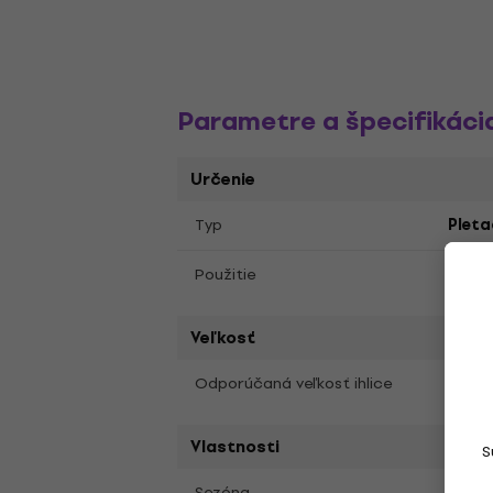
Parametre a špecifikáci
Určenie
Typ
Pleta
Plete
Použitie
Veľkosť
3 - 4
Odporúčaná veľkosť ihlice
Vlastnosti
S
Jar, 
Sezóna