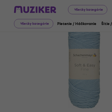
Art
Pletenie / Háčkovanie
Pletacia priadza
Všetky kategórie
Pletenie / Háčkovanie
Šitie 
Všetky kategórie
Ukončený predaj