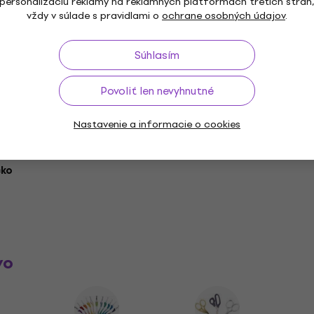
Zloženie
personalizáciu reklamy na reklamných platformách tretích strán
vždy v súlade s pravidlami o
ochrane osobných údajov
.
 Light Blue
Súhlasím
Povoliť len nevyhnutné
Dĺžka
Nastavenie a informacie o cookies
cko
vo