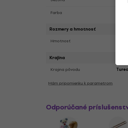
Farba
00052
Rozmery a hmotnosť
100 g
Hmotnosť
Krajina
Krajina pôvodu
Ture
Mám pripomienku k parametrom
Odporúčané príslušenst