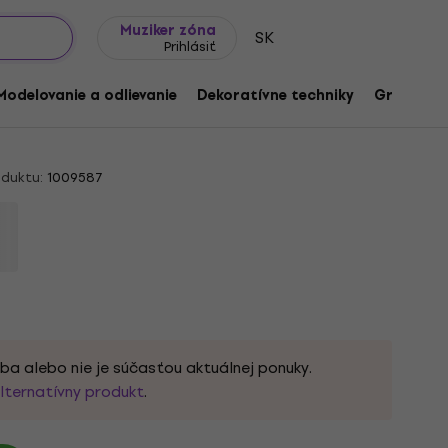
Tipy na darčeky
Často kladené otázky
Muziker Blog
Muziker zóna
SK
Prihlásiť
 Easy Fine 00052 Light Blue Pletacia
Modelovanie a odlievanie
Dekoratívne techniky
Grafické 
duktu:
1009587
ba alebo nie je súčasťou aktuálnej ponuky.
lternatívny produkt
.