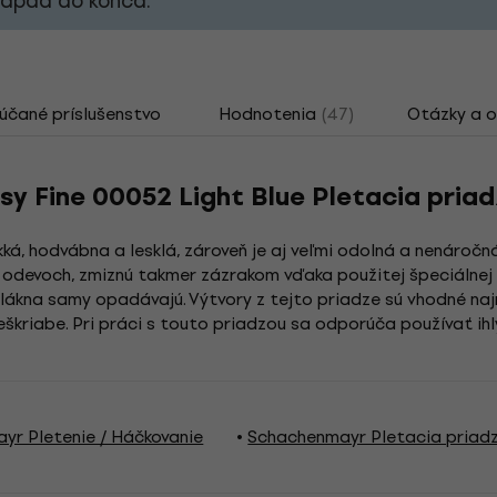
nápad do konca.
čané príslušenstvo
Hodnotenia
(47)
Otázky a 
y Fine 00052 Light Blue Pletacia pria
ká, hodvábna a lesklá, zároveň je aj veľmi odolná a nenáročn
 odevoch, zmiznú takmer zázrakom vďaka použitej špeciálnej 
lákna samy opadávajú. Výtvory z tejto priadze sú vhodné naj
eškriabe. Pri práci s touto priadzou sa odporúča používať ih
yr Pletenie / Háčkovanie
Schachenmayr Pletacia priad