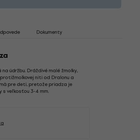
odpovede
Dokumenty
dza
á na údržbu. Dráždivé malé žmolky,
protižmolkovej niti od Dralonu a
mä pre deti, pretože priadza je
ly s veľkosťou 3-4 mm.
za