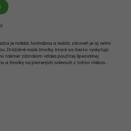
)
ať
dza je mäkká, hodvábna a lesklá, zároveň je aj veľmi
u. Dráždivé malé žmolky, ktoré sa často vyskytujú
nú takmer zázrakom vďaka použitej špeciálnej
onu a žmolky na pletených odevoch z tohto vlákna
jto priadze...