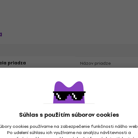
a
cia priadza
Názov priadze
nie ihlicami
 mm
Súhlas s použitím súborov cookies
úbory cookies používame na zabezpečenie funkčnosti nášho web
Po udelení súhlasu ich využívame na analýzu návštevnosti a
Leto