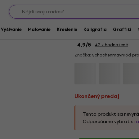
Showroomy
Ukončený predaj
Schachenmayr Soft &
/ Vyšívanie
Maľovanie
Kreslenie
Kaligrafia
Graffiti
priadza
4,9
/5
47 x hodnotené
Značka:
Schachenmayr
Kód pro
Ukončený predaj
Tento produkt sa nevyrá
Odporúčame vybrať si
a