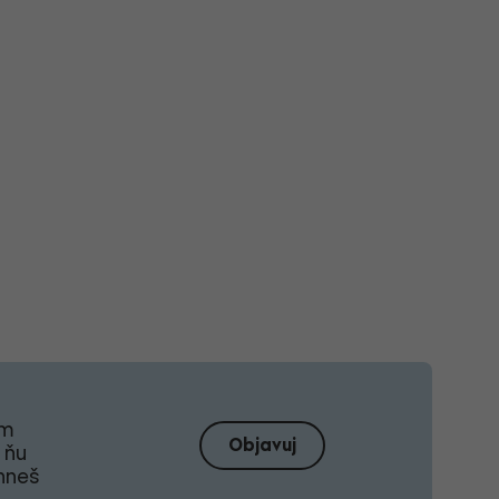
om
Objavuj
 ňu
ahneš