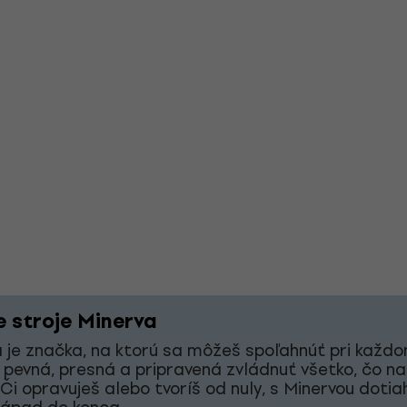
e stroje Minerva
 je značka, na ktorú sa môžeš spoľahnúť pri každ
 pevná, presná a pripravená zvládnuť všetko, čo na
 Či opravuješ alebo tvoríš od nuly, s Minervou doti