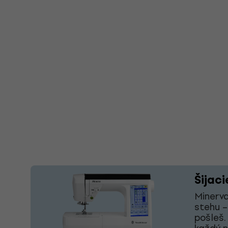
Šijaci
Minerva
stehu –
pošleš.