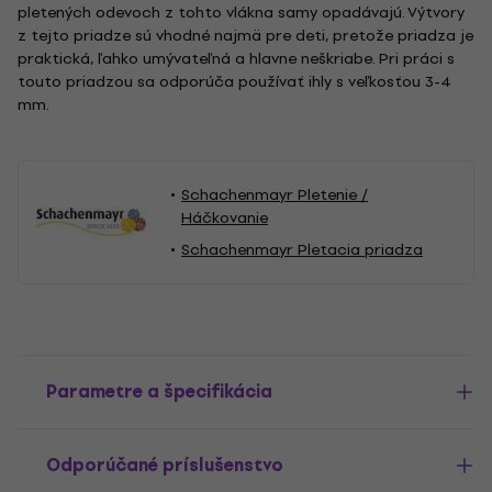
pletených odevoch z tohto vlákna samy opadávajú. Výtvory
z tejto priadze sú vhodné najmä pre deti, pretože priadza je
praktická, ľahko umývateľná a hlavne neškriabe. Pri práci s
touto priadzou sa odporúča používať ihly s veľkosťou 3-4
mm.
Schachenmayr Pletenie /
Háčkovanie
Schachenmayr Pletacia priadza
Parametre a špecifikácia
Odporúčané príslušenstvo