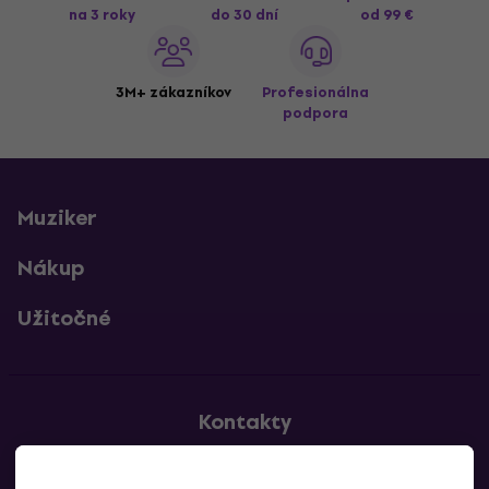
na 3 roky
do 30 dní
od 99 €
3M+ zákazníkov
Profesionálna
podpora
Muziker
Nákup
Užitočné
Kontakty
Kontaktuj nás