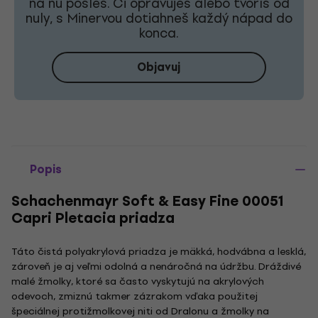
na ňu pošleš. Či opravuješ alebo tvoríš od
nuly, s Minervou dotiahneš každý nápad do
konca.
Objavuj
Popis
Schachenmayr Soft & Easy Fine 00051
Capri Pletacia priadza
Táto čistá polyakrylová priadza je mäkká, hodvábna a lesklá,
zároveň je aj veľmi odolná a nenáročná na údržbu. Dráždivé
malé žmolky, ktoré sa často vyskytujú na akrylových
odevoch, zmiznú takmer zázrakom vďaka použitej
špeciálnej protižmolkovej niti od Dralonu a žmolky na