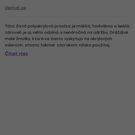
Opýtať sa
Táto čistá polyakrylová priadza je mäkká, hodvábna a lesklá,
zároveň je aj veľmi odolná a nenáročná na údržbu. Dráždivé
malé žmolky, ktoré sa často vyskytujú na akrylových
odevoch, zmiznú takmer zázrakom vďaka použitej
špeciálnej protižmolkovej niti od Dralonu a žmolky na
Čítať viac
pletených odevoch z tohto vlákna samy opadávajú. Výtvory
z tejto priadze...