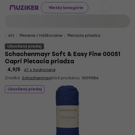
Všetky kategórie
Art
Pletenie / Háčkovanie
Pletacia priadza
Ukončený predaj
Schachenmayr Soft & Easy Fine 00051
Capri Pletacia priadza
4,9
/5
47 x hodnotené
Značka:
Schachenmayr
Kód produktu:
1009586
Ukončený predaj