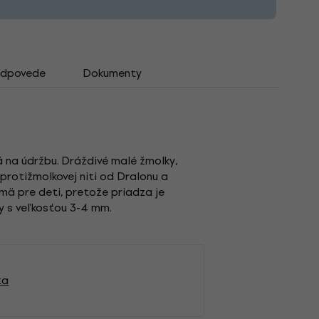
odpovede
Dokumenty
á na údržbu. Dráždivé malé žmolky,
protižmolkovej niti od Dralonu a
mä pre deti, pretože priadza je
ly s veľkosťou 3-4 mm.
za