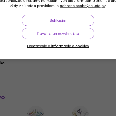
Zloženie
personalizáciu reklamy na reklamných platformách tretích strán
vždy v súlade s pravidlami o
ochrane osobných údajov
.
4 Orchid
Súhlasím
Povoliť len nevyhnutné
Dĺžka
Nastavenie a informacie o cookies
cko
vo