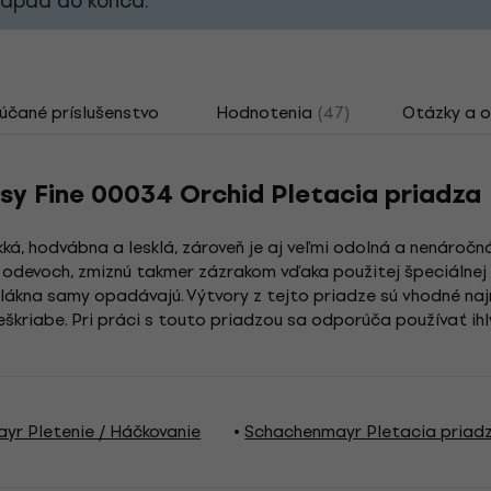
nápad do konca.
čané príslušenstvo
Hodnotenia
(47)
Otázky a 
y Fine 00034 Orchid Pletacia priadza
ká, hodvábna a lesklá, zároveň je aj veľmi odolná a nenáročn
 odevoch, zmiznú takmer zázrakom vďaka použitej špeciálnej 
lákna samy opadávajú. Výtvory z tejto priadze sú vhodné naj
eškriabe. Pri práci s touto priadzou sa odporúča používať ih
yr Pletenie / Háčkovanie
Schachenmayr Pletacia priad