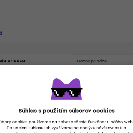
a
cia priadza
Názov priadze
nie ihlicami
 mm
Súhlas s použitím súborov cookies
úbory cookies používame na zabezpečenie funkčnosti nášho web
Po udelení súhlasu ich využívame na analýzu návštevnosti a
Leto