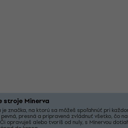
e stroje Minerva
 je značka, na ktorú sa môžeš spoľahnúť pri každ
 pevná, presná a pripravená zvládnuť všetko, čo na
 Či opravuješ alebo tvoríš od nuly, s Minervou doti