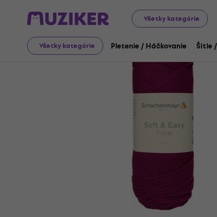
Art
Pletenie / Háčkovanie
Pletacia priadza
Všetky kategórie
Pletenie / Háčkovanie
Šitie 
Všetky kategórie
Ukončený predaj