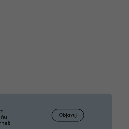
om
Objavuj
 ňu
ahneš