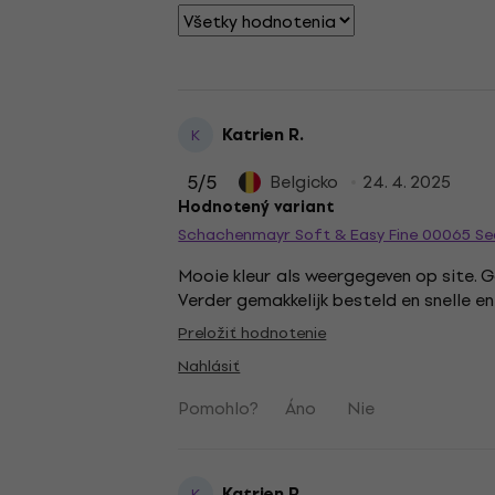
Katrien R.
K
5
/5
Belgicko
24. 4. 2025
Hodnotený variant
Schachenmayr Soft & Easy Fine 00065 Se
Mooie kleur als weergegeven op site. G
Verder gemakkelijk besteld en snelle 
Preložiť hodnotenie
Nahlásiť
Pomohlo?
Áno
Nie
Katrien R.
K