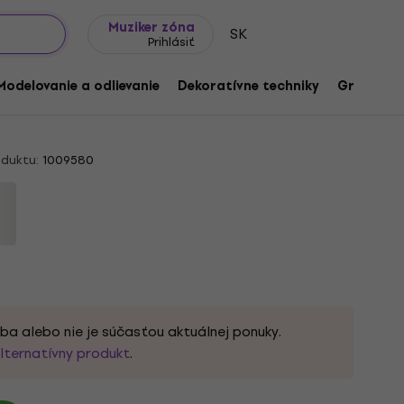
Tipy na darčeky
Často kladené otázky
Muziker Blog
Muziker zóna
SK
Prihlásiť
 Easy Fine 00034 Orchid Pletacia
Modelovanie a odlievanie
Dekoratívne techniky
Grafické 
duktu:
1009580
ba alebo nie je súčasťou aktuálnej ponuky.
lternatívny produkt
.