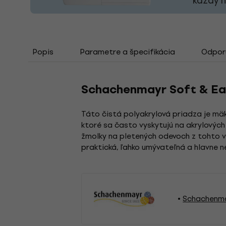
každý 
Popis
Parametre a špecifikácia
Odporú
Schachenmayr Soft & Eas
Táto čistá polyakrylová priadza je mäk
ktoré sa často vyskytujú na akrylových
žmolky na pletených odevoch z tohto v
praktická, ľahko umývateľná a hlavne n
Schachenma