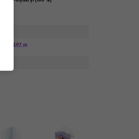
Polyakryl (100 %)
,
297 m