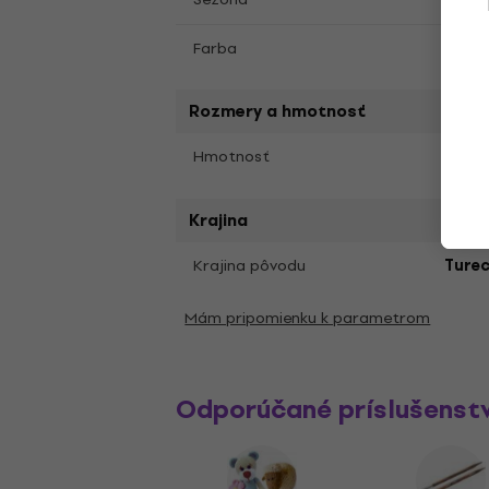
Farba
0003
Rozmery a hmotnosť
100 g
Hmotnosť
Krajina
Krajina pôvodu
Ture
Mám pripomienku k parametrom
Odporúčané príslušenst