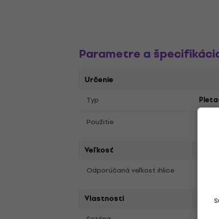
Parametre a špecifikáci
Určenie
Typ
Pleta
Plete
Použitie
Veľkosť
3 - 4
Odporúčaná veľkosť ihlice
Vlastnosti
S
Jar, 
Sezóna