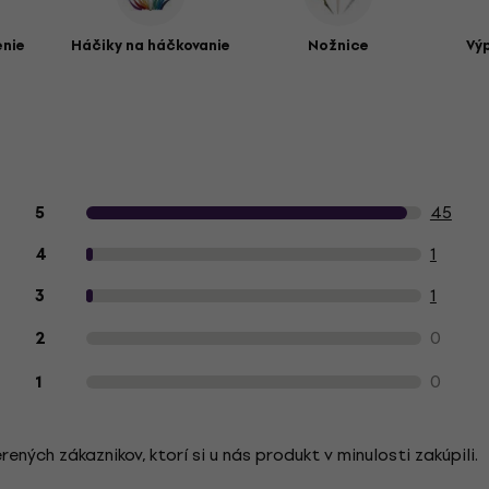
enie
Háčiky na háčkovanie
Nožnice
Vý
Hodnotenie produktu zákazníkmi
45
5
1
4
1
3
0
2
0
1
ých zákaznikov, ktorí si u nás produkt v minulosti zakúpili.