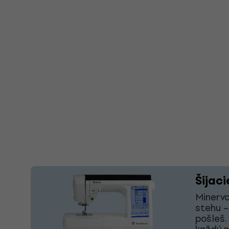
Šijaci
Minerva
stehu –
pošleš.