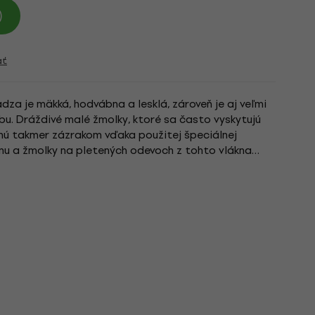
)
ať
dza je mäkká, hodvábna a lesklá, zároveň je aj veľmi
u. Dráždivé malé žmolky, ktoré sa často vyskytujú
nú takmer zázrakom vďaka použitej špeciálnej
onu a žmolky na pletených odevoch z tohto vlákna
jto priadze...