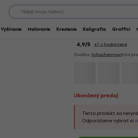
Showroomy
Ukončený predaj
Schachenmayr Soft &
/ Vyšívanie
Maľovanie
Kreslenie
Kaligrafia
Graffiti
priadza
4,9
/5
47 x hodnotené
Značka:
Schachenmayr
Kód pro
Ukončený predaj
Tento produkt sa nevyrá
Odporúčame vybrať si
a