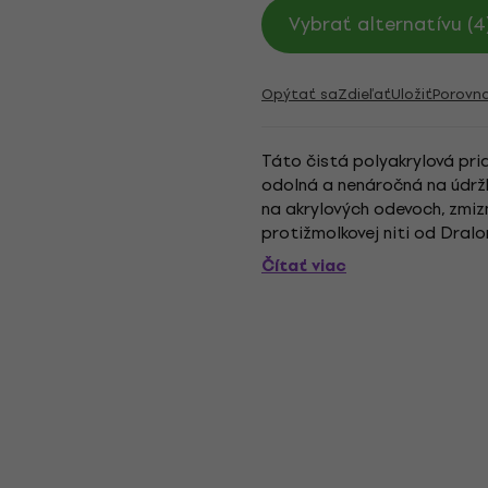
Vybrať alternatívu (4
Opýtať sa
Zdieľať
Uložiť
Porovn
Táto čistá polyakrylová pria
odolná a nenáročná na údržb
na akrylových odevoch, zmiz
protižmolkovej niti od Dral
samy opadávajú. Výtvory z te
Čítať viac