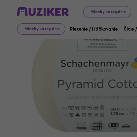
Art
Pletenie / Háčkovanie
Pletacia priadza
Všetky kategórie
Pletenie / Háčkovanie
Šitie 
Všetky kategórie