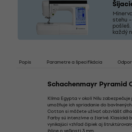
Šijaci
Minerva
stehu –
pošleš.
každý 
Popis
Parametre a špecifikácia
Odporú
Schachenmayr Pyramid C
Klíma Egypta v okolí Nílu zabezpečuje 
umožňuje ich spriadanie do bavlnených 
Cotton si môžete užívať obzvlášť dlho
Farby sú intenzívne a žiarivé. Klasick
vynikajúci vzhľad čipiek aj štruktúrov
ihlice o veľkosti 3 mm.