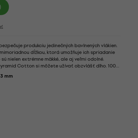
)
ať
abezpečuje produkciu jedinečných bavlnených vlákien.
u mimoriadnou dĺžkou, ktorá umožňuje ich spriadanie
 sú nielen extrémne mäkké, ale aj veľmi odolné.
Pyramid Cotton si môžete užívať obzvlášť dlho. 100%
a...
:
3 mm