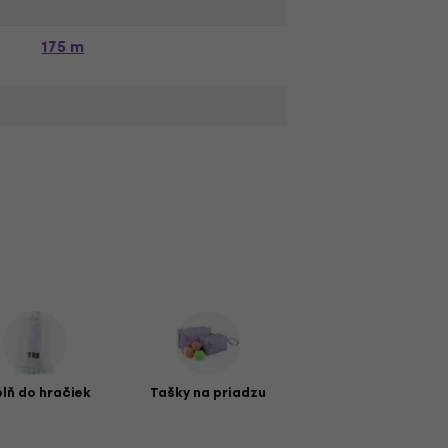
175 m
plň do hračiek
Tašky na priadzu