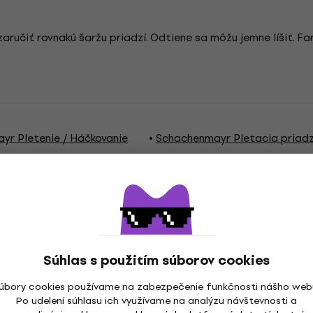
aručiť rovnakú šaržu priadzí. Odtiene sa môžu jemne líšiť. Fa
yr Pletenie / Háčkovanie
Schachenmayr Pletacia priad
a
Súhlas s použitím súborov cookies
úbory cookies používame na zabezpečenie funkčnosti nášho web
Po udelení súhlasu ich využívame na analýzu návštevnosti a