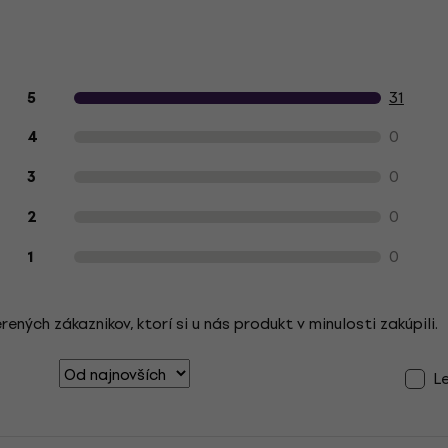
Hodnotenie produktu zákazníkmi
31
5
0
4
0
3
0
2
0
1
ých zákaznikov, ktorí si u nás produkt v minulosti zakúpili.
L