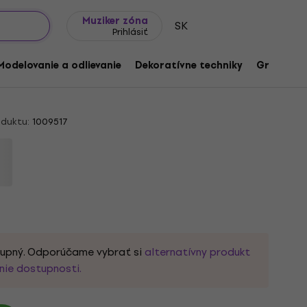
Tipy na darčeky
Často kladené otázky
Muziker Blog
Muziker zóna
SK
Prihlásiť
id Cotton 00002 Nature Pletacia
Modelovanie a odlievanie
Dekoratívne techniky
Grafické 
duktu:
1009517
tupný. Odporúčame vybrať si
alternatívny produkt
nie dostupnosti.