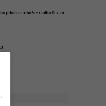
rba priadze sa môže v realite líšiť od
za
u.