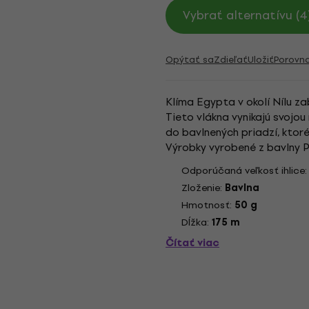
Vybrať alternatívu (4
Opýtať sa
Zdieľať
Uložiť
Porovn
Klíma Egypta v okolí Nílu z
Tieto vlákna vynikajú svojo
do bavlnených priadzí, ktoré
Výrobky vyrobené z bavlny 
čistá bavlna zostáva mäkká 
Odporúčaná veľkosť ihlice
Zloženie:
Bavlna
Hmotnosť:
50 g
Dĺžka:
175 m
Čítať viac