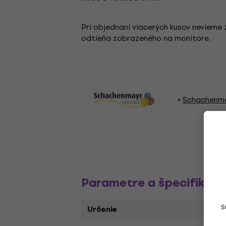
Pri objednaní viacerých kusov nevieme z
odtieňa zobrazeného na monitore.
Schachenma
Parametre a špecifikáci
S
Určenie