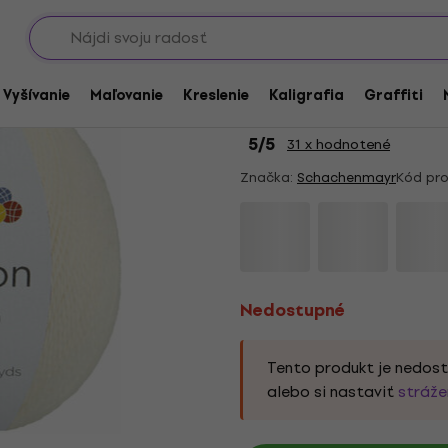
Showroomy
Nedostupné
Schachenmayr Pyram
/ Vyšívanie
Maľovanie
Kreslenie
Kaligrafia
Graffiti
priadza
5
/5
31 x hodnotené
Značka:
Schachenmayr
Kód pro
Nedostupné
Tento produkt je nedos
alebo si nastaviť
stráže