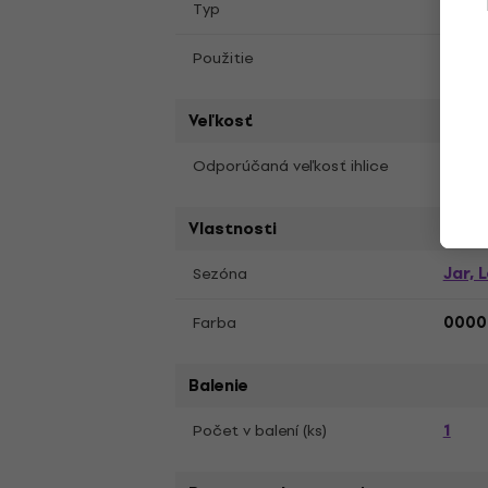
Typ
Pleta
Plete
Použitie
Veľkosť
3 mm
Odporúčaná veľkosť ihlice
Vlastnosti
Jar, 
Sezóna
Farba
0000
Balenie
1
Počet v balení (ks)