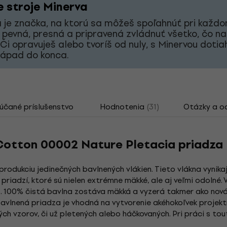
e stroje Minerva
 je značka, na ktorú sa môžeš spoľahnúť pri každ
 pevná, presná a pripravená zvládnuť všetko, čo na
 Či opravuješ alebo tvoríš od nuly, s Minervou doti
nápad do konca.
čané príslušenstvo
Hodnotenia
(31)
Otázky a o
otton 00002 Nature Pletacia priadza
produkciu jedinečných bavlnených vlákien. Tieto vlákna vynika
priadzí, ktoré sú nielen extrémne mäkké, ale aj veľmi odolné
. 100% čistá bavlna zostáva mäkká a vyzerá takmer ako nová
á bavlnená priadza je vhodná na vytvorenie akéhokoľvek projek
aných vzorov, či už pletených alebo háčkovaných. Pri práci s 