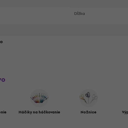
Dĺžka
ko
vo
enie
Háčiky na háčkovanie
Nožnice
Vý