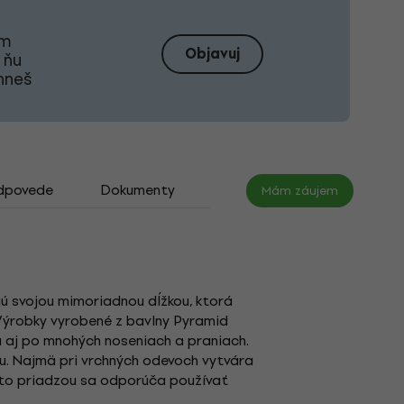
om
Objavuj
 ňu
ahneš
dpovede
Dokumenty
Mám záujem
jú svojou mimoriadnou dĺžkou, ktorá
. Výrobky vyrobené z bavlny Pyramid
 aj po mnohých noseniach a praniach.
tu. Najmä pri vrchných odevoch vytvára
touto priadzou sa odporúča používať