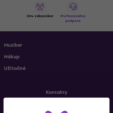
3M+ zákazníkov
Profesionálna
podpora
Muziker
Nákup
Užitočné
Kontakty
Kontaktuj nás