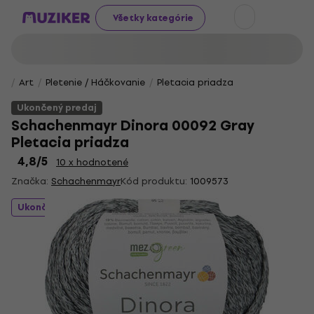
Všetky kategórie
Art
Pletenie / Háčkovanie
Pletacia priadza
Ukončený predaj
Schachenmayr Dinora 00092 Gray
Pletacia priadza
4,8
/5
10 x hodnotené
Značka:
Schachenmayr
Kód produktu:
1009573
Ukončený predaj