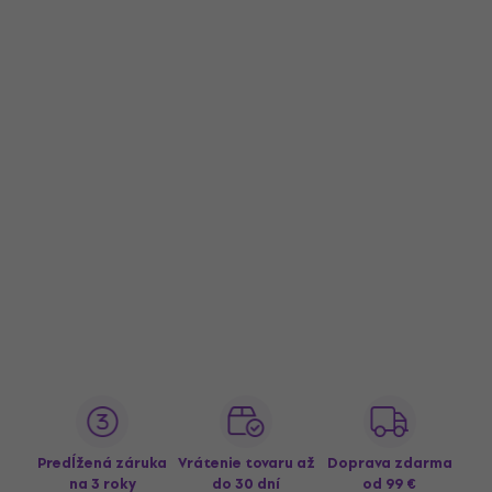
Predĺžená záruka
Vrátenie tovaru až
Doprava zdarma
na 3 roky
do 30 dní
od 99 €