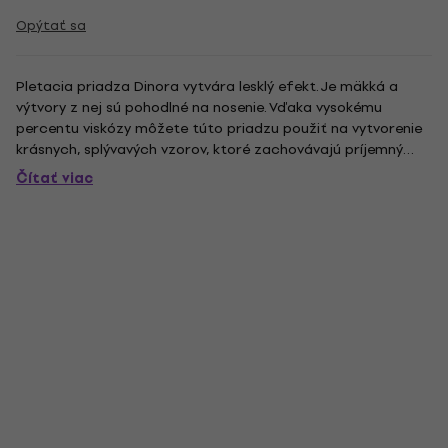
Opýtať sa
Pletacia priadza Dinora vytvára lesklý efekt. Je mäkká a
výtvory z nej sú pohodlné na nosenie. Vďaka vysokému
percentu viskózy môžete túto priadzu použiť na vytvorenie
krásnych, splývavých vzorov, ktoré zachovávajú príjemný
chladivý pocit na tele. Viskóza Eco Vero ™ pochádza zo
Čítať viac
100% trvalo udržateľného lesného hospodárstva a
polyesterová časť...