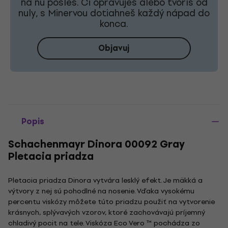
na ňu pošleš. Či opravuješ alebo tvoríš od
nuly, s Minervou dotiahneš každý nápad do
konca.
Objavuj
Popis
Schachenmayr Dinora 00092 Gray
Pletacia priadza
Pletacia priadza Dinora vytvára lesklý efekt. Je mäkká a
výtvory z nej sú pohodlné na nosenie. Vďaka vysokému
percentu viskózy môžete túto priadzu použiť na vytvorenie
krásnych, splývavých vzorov, ktoré zachovávajú príjemný
chladivý pocit na tele. Viskóza Eco Vero ™ pochádza zo