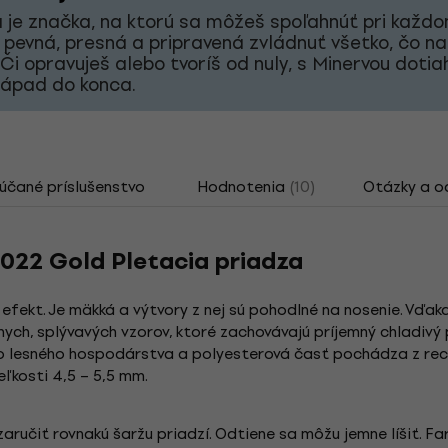
 je značka, na ktorú sa môžeš spoľahnúť pri každ
 pevná, presná a pripravená zvládnuť všetko, čo na
 Či opravuješ alebo tvoríš od nuly, s Minervou doti
nápad do konca.
čané príslušenstvo
Hodnotenia
(10)
Otázky a 
022 Gold Pletacia priadza
 efekt. Je mäkká a výtvory z nej sú pohodlné na nosenie. Vď
nych, splývavých vzorov, ktoré zachovávajú príjemný chladivý 
lesného hospodárstva a polyesterová časť pochádza z recykl
eľkosti 4,5 – 5,5 mm.
aručiť rovnakú šaržu priadzí. Odtiene sa môžu jemne líšiť. Fa