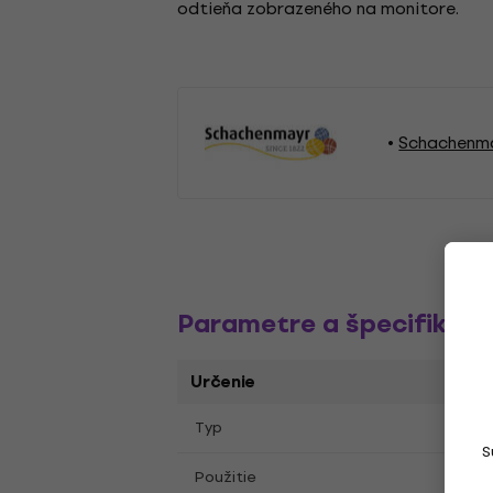
odtieňa zobrazeného na monitore.
Schachenma
Parametre a špecifikáci
Určenie
Typ
Pleta
S
Plete
Použitie