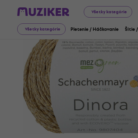
Art
Pletenie / Háčkovanie
Pletacia priadza
Všetky kategórie
Pletenie / Háčkovanie
Šitie 
Všetky kategórie