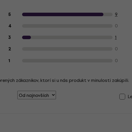
Hodnotenie produktu zákazníkmi
9
5
0
4
1
3
0
2
0
1
ých zákaznikov, ktorí si u nás produkt v minulosti zakúpili.
L