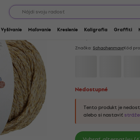
Showroomy
Nedostupné
Schachenmayr Dinor
/ Vyšívanie
Maľovanie
Kreslenie
Kaligrafia
Graffiti
4,8
/5
10 x hodnotené
Značka:
Schachenmayr
Kód pro
Nedostupné
Tento produkt je nedos
alebo si nastaviť
stráže
Vybrať alternatívu (4