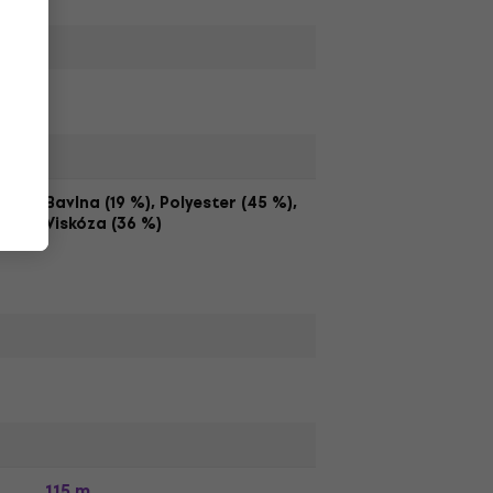
,
Bavlna (19 %), Polyester (45 %),
Viskóza (36 %)
115 m