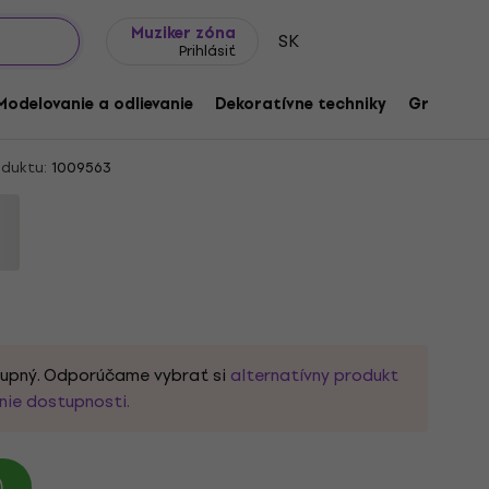
Tipy na darčeky
Často kladené otázky
Muziker Blog
Muziker zóna
SK
Prihlásiť
a 00022 Gold Pletacia priadza
Modelovanie a odlievanie
Dekoratívne techniky
Grafické 
duktu:
1009563
tupný. Odporúčame vybrať si
alternatívny produkt
nie dostupnosti.
)