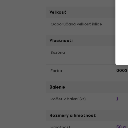
Veľkosť
4,5 -
Odporúčaná veľkosť ihlice
Vlastnosti
Jar, 
Sezóna
Farba
0002
Balenie
1
Počet v balení (ks)
Rozmery a hmotnosť
50 g
Hmotnosť