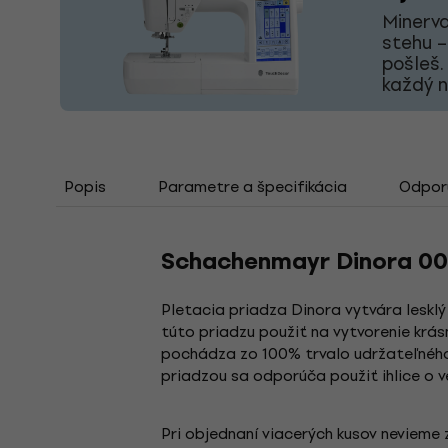
Minerva
stehu –
pošleš.
každý 
Popis
Parametre a špecifikácia
Odporú
Schachenmayr Dinora 00
Pletacia priadza Dinora vytvára lesklý
túto priadzu použiť na vytvorenie krás
pochádza zo 100% trvalo udržateľného 
priadzou sa odporúča použiť ihlice o v
Pri objednaní viacerých kusov nevieme z