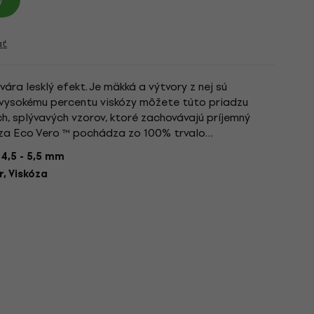
ať
ára lesklý efekt. Je mäkká a výtvory z nej sú
 vysokému percentu viskózy môžete túto priadzu
ch, splývavých vzorov, ktoré zachovávajú príjemný
kóza Eco Vero ™ pochádza zo 100% trvalo
dárstva a polyesterová časť...
:
4,5 - 5,5 mm
r, Viskóza