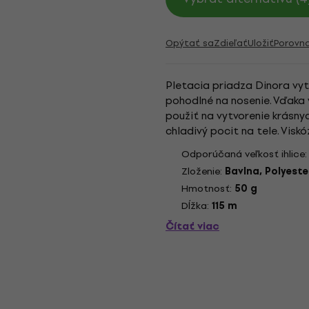
Opýtať sa
Zdieľať
Uložiť
Porovn
Pletacia priadza Dinora vytv
pohodlné na nosenie. Vďaka
použiť na vytvorenie krásny
chladivý pocit na tele. Vis
udržateľného lesného hospo
Odporúčaná veľkosť ihlice
Zloženie:
Bavlna, Polyeste
Hmotnosť:
50 g
Dĺžka:
115 m
Čítať viac