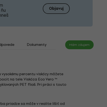
om
Objavuj
 ňu
ahneš
odpovede
Dokumenty
Mám záujem
aka vysokému percentu viskózy môžete
pocit na tele. Viskóza Eco Vero ™
ovaných PET fliaš. Pri práci s touto
rba priadze sa môže v realite líšiť od