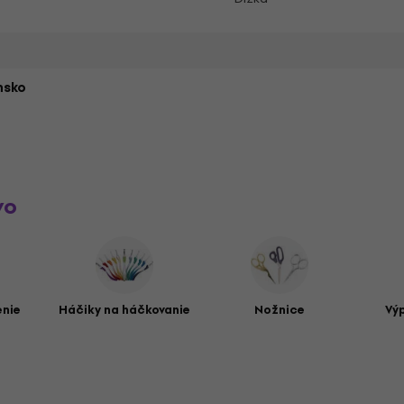
nsko
vo
enie
Háčiky na háčkovanie
Nožnice
Vý