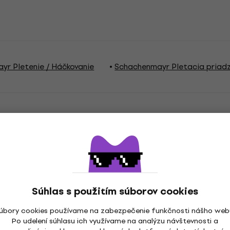
yr Pletenie / Háčkovanie
Schachenmayr Pletacia priad
a
Súhlas s použitím súborov cookies
cia priadza
Názov priadze
úbory cookies používame na zabezpečenie funkčnosti nášho web
Po udelení súhlasu ich využívame na analýzu návštevnosti a
nie ihlicami