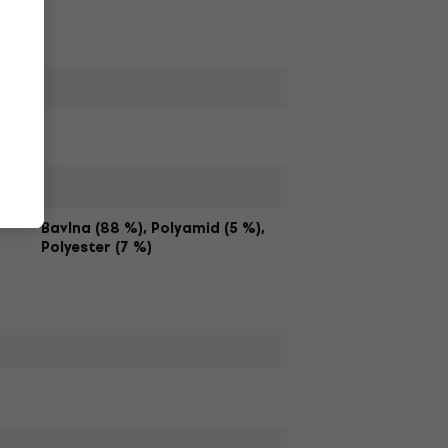
,
Bavlna (88 %), Polyamid (5 %),
Polyester (7 %)