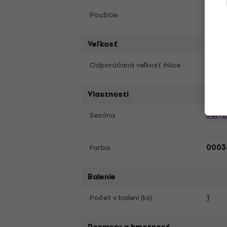
Plete
Použitie
Veľkosť
3 - 4
Odporúčaná veľkosť ihlice
Vlastnosti
Jar, 
Sezóna
Farba
00036
Balenie
1
Počet v balení (ks)