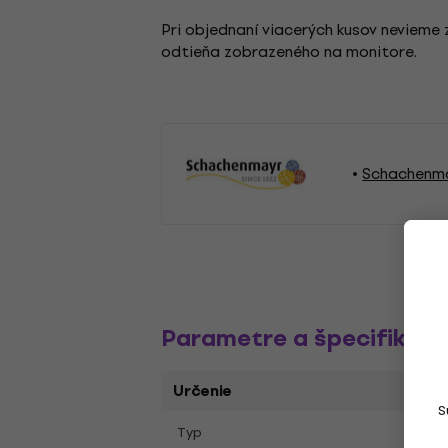
Pri objednaní viacerých kusov nevieme z
odtieňa zobrazeného na monitore.
Schachenma
Parametre a špecifikáci
Určenie
S
Typ
Pleta