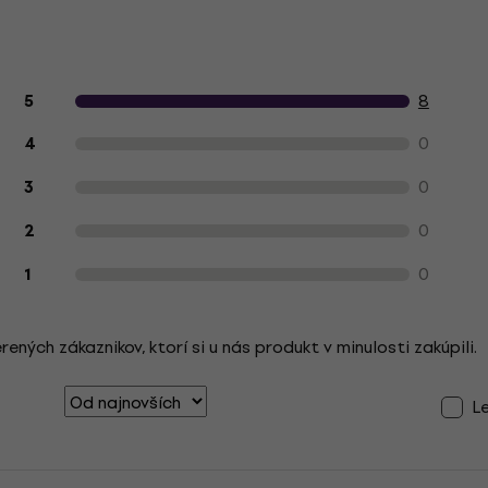
Hodnotenie produktu zákazníkmi
8
5
0
4
0
3
0
2
0
1
ých zákaznikov, ktorí si u nás produkt v minulosti zakúpili.
L