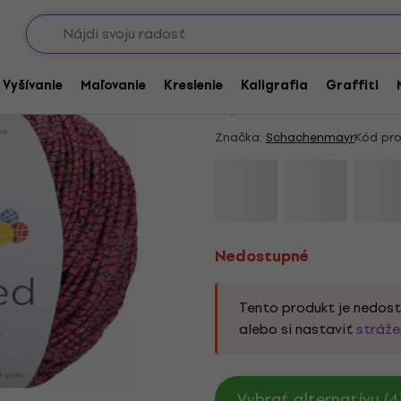
Showroomy
Nedostupné
Schachenmayr Denim
/ Vyšívanie
Maľovanie
Kreslenie
Kaligrafia
Graffiti
5
/5
8 x hodnotené
Značka:
Schachenmayr
Kód pro
Nedostupné
Tento produkt je nedos
alebo si nastaviť
stráže
Vybrať alternatívu (4