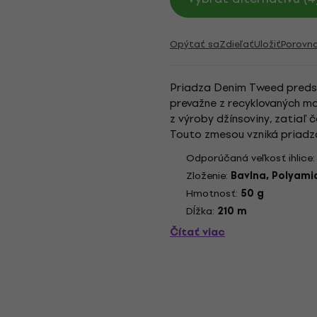
Opýtať sa
Zdieľať
Uložiť
Porovn
Priadza Denim Tweed predst
prevažne z recyklovaných ma
z výroby džínsoviny, zatiaľ 
Touto zmesou vzniká priadz
aké poznáme z klasických tví
Odporúčaná veľkosť ihlice
Zloženie:
Bavlna, Polyamid
Hmotnosť:
50 g
Dĺžka:
210 m
Čítať viac