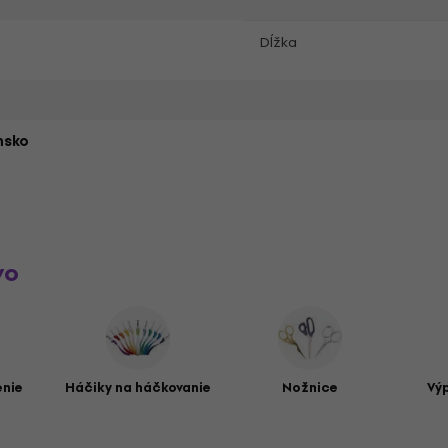
Dĺžka
nsko
vo
enie
Háčiky na háčkovanie
Nožnice
Vý