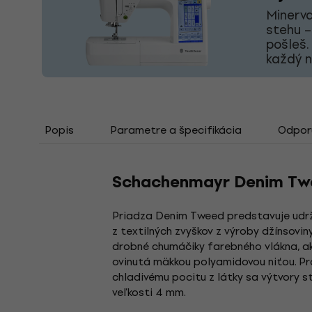
Minerva
stehu –
pošleš.
každý 
Popis
Parametre a špecifikácia
Odporú
Schachenmayr Denim Twe
Priadza Denim Tweed predstavuje udrž
z textilných zvyškov z výroby džínsovi
drobné chumáčiky farebného vlákna, aké
ovinutá mäkkou polyamidovou niťou. Pr
chladivému pocitu z látky sa výtvory s
veľkosti 4 mm.