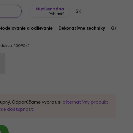
Tipy na darčeky
Často kladené otázky
Muziker Blog
Muziker zóna
SK
Prihlásiť
 Tweed 00036 Pink Pletacia priadza
Modelovanie a odlievanie
Dekoratívne techniky
Grafické 
duktu:
1009541
tupný. Odporúčame vybrať si
alternatívny produkt
nie dostupnosti.
)