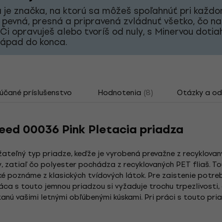
 je značka, na ktorú sa môžeš spoľahnúť pri každ
 pevná, presná a pripravená zvládnuť všetko, čo na
 Či opravuješ alebo tvoríš od nuly, s Minervou doti
nápad do konca.
čané príslušenstvo
Hodnotenia
(8)
Otázky a o
ed 00036 Pink Pletacia priadza
ateľný typ priadze, keďže je vyrobená prevažne z recyklova
ny, zatiaľ čo polyester pochádza z recyklovaných PET fliaš. 
 poznáme z klasických tvídových látok. Pre zaistenie potrebn
áca s touto jemnou priadzou si vyžaduje trochu trpezlivosti,
tanú vašimi letnými obľúbenými kúskami. Pri práci s touto pri