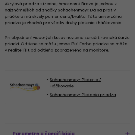
Akrylová priadza strednej hmotnosti Bravo je jednou z
najznámejších od značky Schachenmayr. Dá sa prať v
práčke a má skvelý pomer cena/kvalita. Táto univerzálna
priadza je vhodná pre všetky druhy pletenia i háčkovania.
Pri objednaní viacerých kusov nevieme zaručiť rovnakú šaržu
priadzí. Odtiene sa môžu jemne líšiť. Farba priadze sa môže
v realite líšiť od odtieňa zobrazeného na monitore.
Schachenmayr Pletenie /
Háčkovanie
Schachenmayr Pletacia priadza
Parametre a špecifikácia