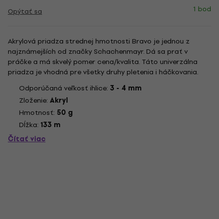
1 bod
Opýtať sa
Akrylová priadza strednej hmotnosti Bravo je jednou z
najznámejších od značky Schachenmayr. Dá sa prať v
práčke a má skvelý pomer cena/kvalita. Táto univerzálna
priadza je vhodná pre všetky druhy pletenia i háčkovania.
Odporúčaná veľkosť ihlice:
3 - 4 mm
Zloženie:
Akryl
Hmotnosť:
50 g
Dĺžka:
133 m
Čítať viac