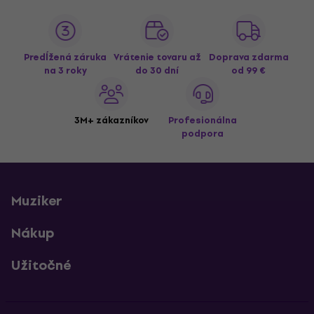
Predĺžená záruka
Vrátenie tovaru až
Doprava zdarma
na 3 roky
do 30 dní
od 99 €
3M+ zákazníkov
Profesionálna
podpora
Muziker
Nákup
Užitočné