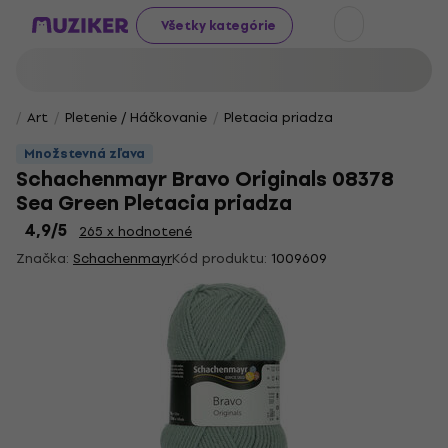
Všetky kategórie
Art
Pletenie / Háčkovanie
Pletacia priadza
Množstevná zľava
Schachenmayr Bravo Originals 08378
Sea Green Pletacia priadza
4,9
/5
265 x hodnotené
Značka:
Schachenmayr
Kód produktu:
1009609