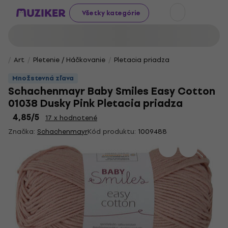
Všetky kategórie
Art
Pletenie / Háčkovanie
Pletacia priadza
Množstevná zľava
Schachenmayr Baby Smiles Easy Cotton
01038 Dusky Pink Pletacia priadza
4,85
/5
17 x hodnotené
Značka:
Schachenmayr
Kód produktu:
1009488