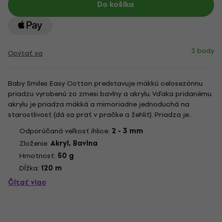
Do košíka
3 body
Opýtať sa
Baby Smiles Easy Cotton predstavuje mäkkú celosezónnu
priadzu vyrobenú zo zmesi bavlny a akrylu. Vďaka pridanému
akrylu je priadza mäkká a mimoriadne jednoduchá na
starostlivosť (dá sa prať v pračke a žehliť). Priadza je
certifikovaná podľa Standard 100 od OEKO-TEX®, čo
Odporúčaná veľkosť ihlice:
2 - 3 mm
zaručuje, že je vhodná aj pre citlivú detskú pokožku. Pri práci
Zloženie:
Akryl, Bavlna
s touto...
Hmotnosť:
50 g
Dĺžka:
120 m
Čítať viac