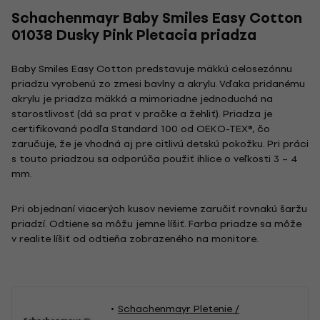
Schachenmayr Baby Smiles Easy Cotton
01038 Dusky Pink Pletacia priadza
Baby Smiles Easy Cotton predstavuje mäkkú celosezónnu
priadzu vyrobenú zo zmesi bavlny a akrylu. Vďaka pridanému
akrylu je priadza mäkká a mimoriadne jednoduchá na
starostlivosť (dá sa prať v pračke a žehliť). Priadza je
certifikovaná podľa Standard 100 od OEKO-TEX®, čo
zaručuje, že je vhodná aj pre citlivú detskú pokožku. Pri práci
s touto priadzou sa odporúča použiť ihlice o veľkosti 3 – 4
mm.
Pri objednaní viacerých kusov nevieme zaručiť rovnakú šaržu
priadzí. Odtiene sa môžu jemne líšiť. Farba priadze sa môže
v realite líšiť od odtieňa zobrazeného na monitore.
Schachenmayr Pletenie /