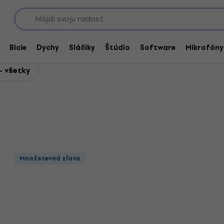
Showroomy
ickú gitaru
Rotosound Struny pre akustickú gitaru .011 - Stredne
ustickú gitaru .011 - Stre
Bicie
Dychy
Sláčiky
Štúdio
Software
Mikrofóny
- všetky
Množstevná zľava