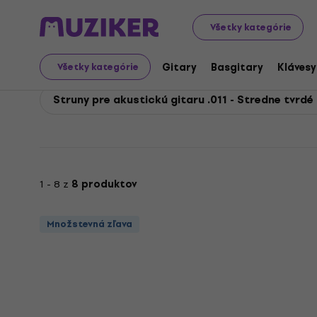
Rotosound
Gitary
Gitarové struny
Struny pre akust
Všetky kategórie
Rotosound Struny pre ak
Gitary
Basgitary
Klávesy
Všetky kategórie
Struny pre akustickú gitaru .011 - Stredne tvrdé 
1 - 8 z
8 produktov
Množstevná zľava