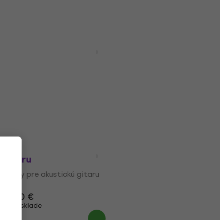
Rotosound TB11 Struny pre akustickú
gitaru
Struny pre akustickú gitaru
4,8
/5
6,60 €
Na sklade
Rotosound JK11-10 Struny pre akustickú
gitaru
Struny pre akustickú gitaru
4,5
/5
59,90 €
Na sklade