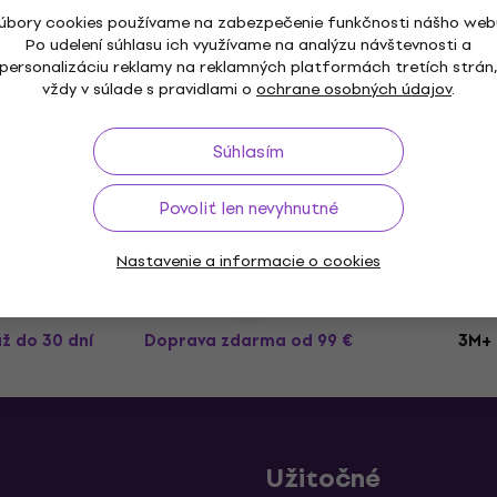
úbory cookies používame na zabezpečenie funkčnosti nášho web
Po udelení súhlasu ich využívame na analýzu návštevnosti a
personalizáciu reklamy na reklamných platformách tretích strán
Rotosound JK11-3 Struny pre akustickú
vždy v súlade s pravidlami o
ochrane osobných údajov
.
gitaru (Ako nové)
Struny pre akustickú gitaru
Súhlasím
11,47 €
15,50 €
- 26 %
Na sklade
Povoliť len nevyhnutné
Nastavenie a informacie o cookies
až do 30 dní
Doprava zdarma
od 99 €
3M+ 
Užitočné