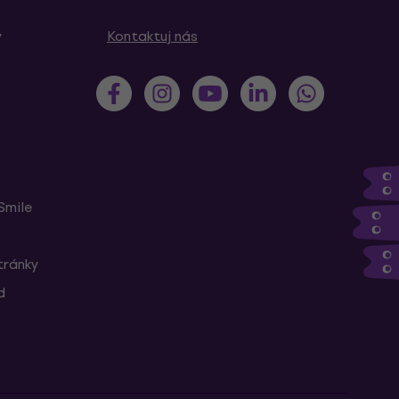
y
Kontaktuj nás
Smile
tránky
d