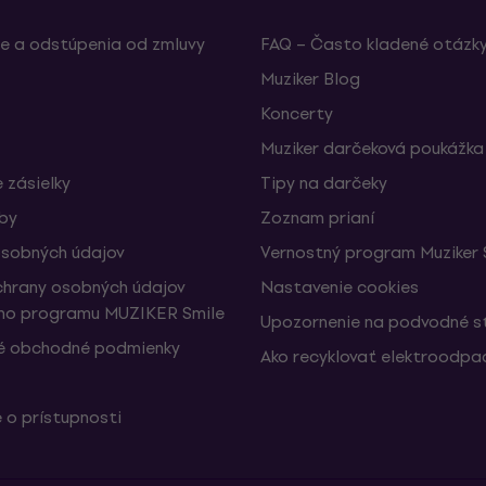
e a odstúpenia od zmluvy
FAQ – Často kladené otázk
Muziker Blog
Koncerty
Muziker darčeková poukážka
 zásielky
Tipy na darčeky
žby
Zoznam prianí
sobných údajov
Vernostný program Muziker 
hrany osobných údajov
Nastavenie cookies
ho programu MUZIKER Smile
Upozornenie na podvodné s
é obchodné podmienky
Ako recyklovať elektroodpa
 o prístupnosti