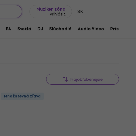
Tipy na darčeky
Často kladené otázky
Muziker Blog
 tvrdé
Muziker zóna
SK
Prihlásiť
dne tvrdé
PA
Svetlá
DJ
Slúchadlá
Audio Video
Príslušenst
Najobľúbenejšie
Množstevná zľava