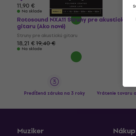
11,90 €
S
Na sklade
Rotosound NXA11 Struny pre akustickú
gitaru (Ako nové)
Struny pre akustickú gitaru
18,21 €
19,40 €
Na sklade
Predĺžená záruka na 3 roky
Vrátenie tovaru 
Muziker
Nákup