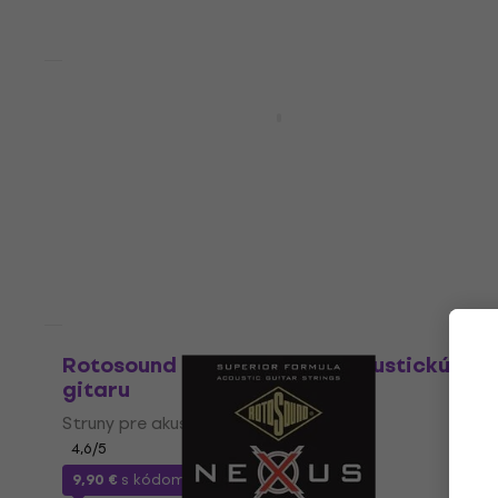
Množstevná zľava
Rotosound JK11 Struny pre akustickú
gitaru
Struny pre akustickú gitaru
4,5
/5
8,09 €
Na sklade
Ako nové
Rotosound SB11 Struny pre akustickú
gitaru
Struny pre akustickú gitaru
4,6
/5
9,90 €
s kódom
MUZMUZ-15