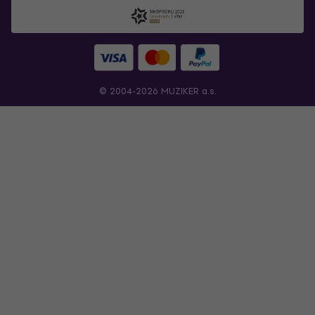
© 2004-2026 MUZIKER a.s.