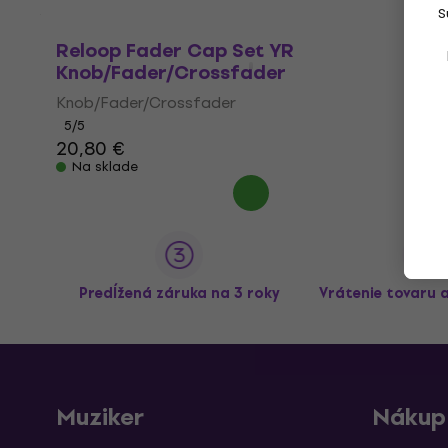
S
Reloop Fader Cap Set YR
Knob/Fader/Crossfader
Knob/Fader/Crossfader
5
/5
20,80 €
Na sklade
Predĺžená záruka na 3 roky
Vrátenie tovaru 
Muziker
Nákup