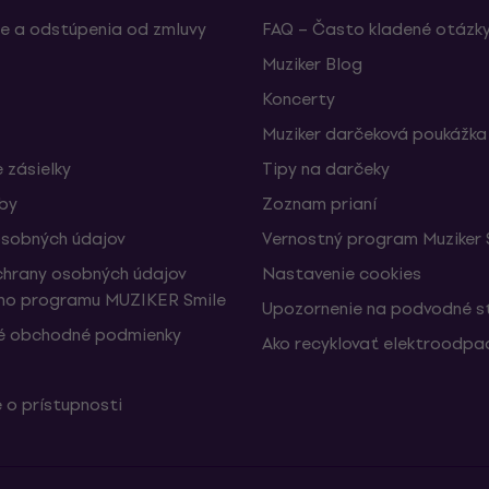
e a odstúpenia od zmluvy
FAQ – Často kladené otázk
Muziker Blog
Koncerty
Muziker darčeková poukážka
 zásielky
Tipy na darčeky
žby
Zoznam prianí
sobných údajov
Vernostný program Muziker 
hrany osobných údajov
Nastavenie cookies
ho programu MUZIKER Smile
Upozornenie na podvodné s
é obchodné podmienky
Ako recyklovať elektroodpa
 o prístupnosti