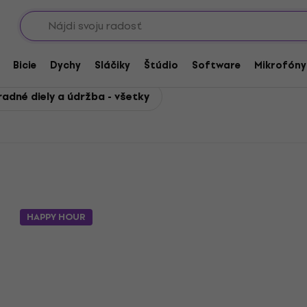
Showroomy
ly a údržba
Bicie
Dychy
Sláčiky
Štúdio
Software
Mikrofóny
radné diely a údržba - všetky
HAPPY HOUR