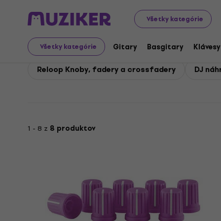
Reloop
DJ
Reloop DJ náhradné diely a údržba
Všetky kategórie
Reloop DJ náhradné die
Gitary
Basgitary
Klávesy
Všetky kategórie
Reloop Knoby, fadery a crossfadery
DJ náh
1 - 8 z
8 produktov