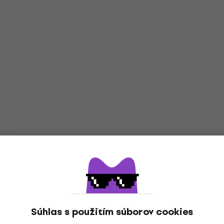
Doprava zadarmo
Reloop Knob Cap Set YL
Knob/Fader/Crossfader
Knob/Fader/Crossfader
4,9
/5
16,90 €
19,90 €
- 15 %
Na sklade
Reloop Fader Cap Set PU
Knob/Fader/Crossfader
Knob/Fader/Crossfader
5
/5
15,70 €
18,40 €
- 15 %
Súhlas s použitím súborov cookies
Na sklade