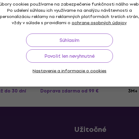
úbory cookies používame na zabezpečenie funkčnosti nášho web
Reloop Knob Cap Set GR
Po udelení súhlasu ich využívame na analýzu návštevnosti a
Knob/Fader/Crossfader
personalizáciu reklamy na reklamných platformách tretích strán
vždy v súlade s pravidlami o
ochrane osobných údajov
.
Knob/Fader/Crossfader
4,9
/5
16,90 €
Súhlasím
Nie je na sklade
Povoliť len nevyhnutné
Nastavenie a informacie o cookies
až do 30 dní
Doprava zdarma
od 99 €
3M+ 
Užitočné