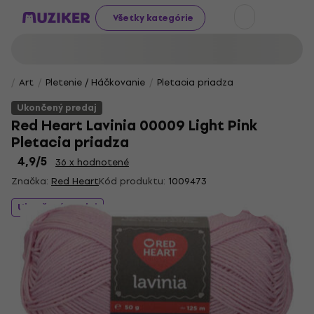
Všetky kategórie
Art
Pletenie / Háčkovanie
Pletacia priadza
Ukončený predaj
Red Heart Lavinia 00009 Light Pink
Pletacia priadza
4,9
/5
36 x hodnotené
Značka:
Red Heart
Kód produktu:
1009473
Ukončený predaj