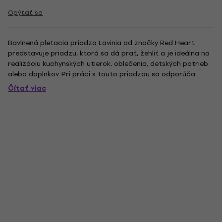
Opýtať sa
Bavlnená pletacia priadza Lavinia od značky Red Heart
predstavuje priadzu, ktorá sa dá prať, žehliť a je ideálna na
realizáciu kuchynských utierok, oblečenia, detských potrieb
alebo doplnkov. Pri práci s touto priadzou sa odporúča
použiť ihlice o veľkosti 3 – 3,5 mm.
Čítať viac