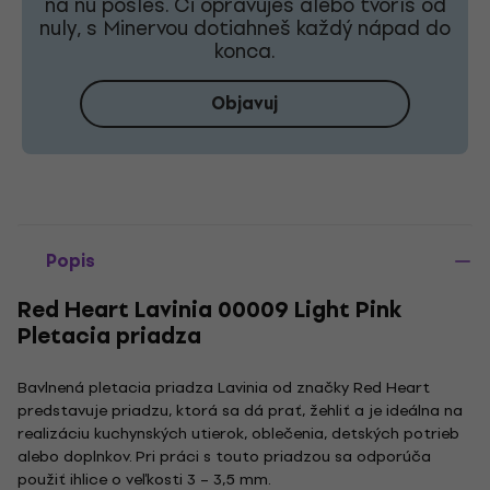
na ňu pošleš. Či opravuješ alebo tvoríš od
nuly, s Minervou dotiahneš každý nápad do
konca.
Objavuj
Popis
Red Heart Lavinia 00009 Light Pink
Pletacia priadza
Bavlnená pletacia priadza Lavinia od značky Red Heart
predstavuje priadzu, ktorá sa dá prať, žehliť a je ideálna na
realizáciu kuchynských utierok, oblečenia, detských potrieb
alebo doplnkov. Pri práci s touto priadzou sa odporúča
použiť ihlice o veľkosti 3 – 3,5 mm.