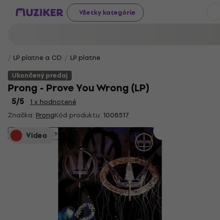
Všetky kategórie
LP platne a CD
LP platne
Ukončený predaj
Prong - Prove You Wrong (LP)
5
/5
1 x hodnotené
Značka:
Prong
Kód produktu:
1008517
Ukončený predaj
Video