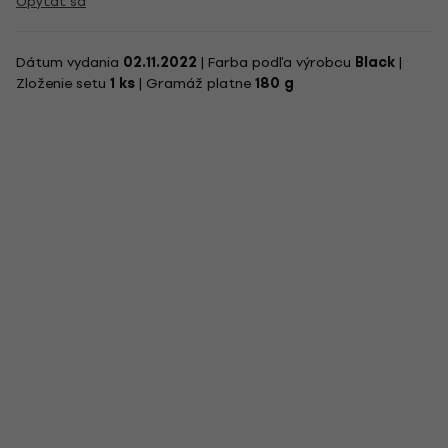
Opýtať sa
Dátum vydania
02.11.2022
| Farba podľa výrobcu
Black
|
Zloženie setu
1 ks
| Gramáž platne
180 g