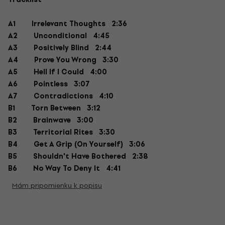
A1
Irrelevant Thoughts 2:36
A2
Unconditional 4:45
A3
Positively Blind 2:44
A4
Prove You Wrong 3:30
A5
Hell If I Could 4:00
A6
Pointless 3:07
A7
Contradictions 4:10
B1
Torn Between 3:12
B2
Brainwave 3:00
B3
Territorial Rites 3:30
B4
Get A Grip (On Yourself) 3:06
B5
Shouldn't Have Bothered 2:38
B6
No Way To Deny It 4:41
Mám pripomienku k popisu