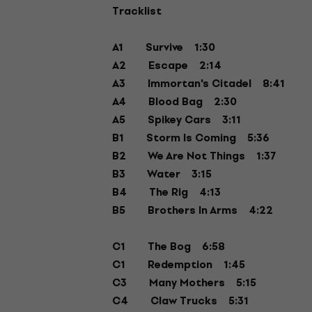
Tracklist
A1
Survive
1:30
A2
Escape
2:14
A3
Immortan's Citadel
8:41
A4
Blood Bag
2:30
A5
Spikey Cars
3:11
B1
Storm Is Coming
5:36
B2
We Are Not Things
1:37
B3
Water
3:15
B4
The Rig
4:13
B5
Brothers In Arms
4:22
C1
The Bog
6:58
C1
Redemption
1:45
C3
Many Mothers
5:15
C4
Claw Trucks
5:31