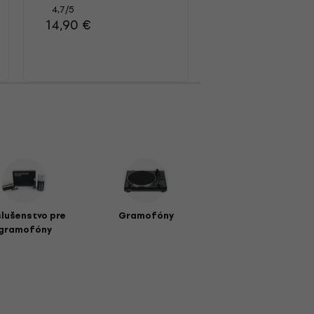
4,7
/5
4,4
/5
14,90 €
39,90 €
slušenstvo pre
Gramofóny
gramofóny