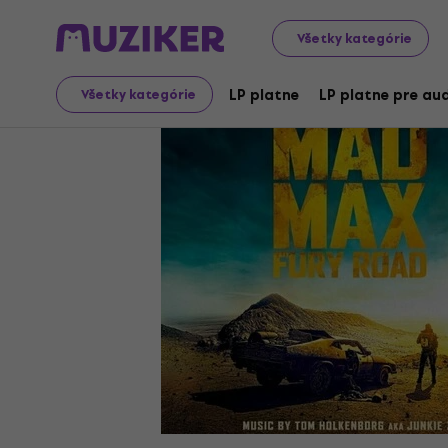
LP platne a CD
LP platne
Všetky kategórie
LP platne
LP platne pre aud
Všetky kategórie
Ukončený predaj
Video