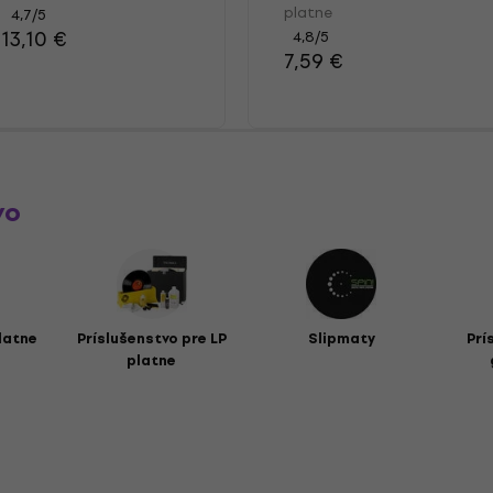
platne
4,7
/5
13,10 €
4,8
/5
7,59 €
vo
latne
Príslušenstvo pre LP
Slipmaty
Prí
platne