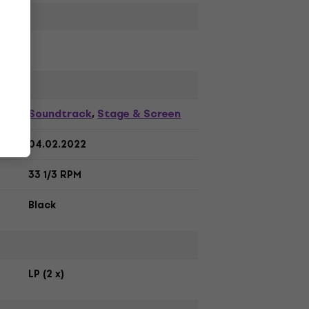
,
Soundtrack
Stage & Screen
,
04.02.2022
33 1/3 RPM
Black
LP (2 x)