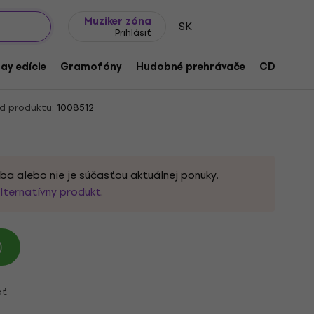
Tipy na darčeky
Často kladené otázky
Muziker Blog
Muziker zóna
SK
Prihlásiť
- Mad Max Fury Road (2 LP)
ay edície
Gramofóny
Hudobné prehrávače
CD
Prís
d produktu:
1008512
ba alebo nie je súčasťou aktuálnej ponuky.
lternatívny produkt
.
)
ať