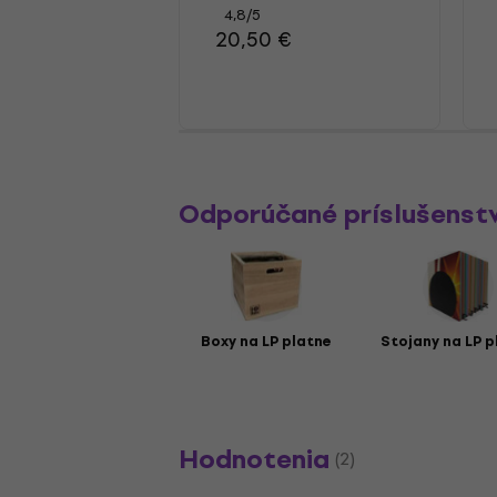
4,8
/5
20,50 €
Odporúčané príslušenst
Boxy na LP platne
Stojany na LP p
Hodnotenia
(2)