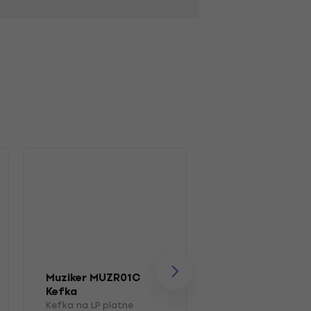
Muziker MUZR01C
Muziker MUZR41
Kefka
na LP platne
Kefka na LP platne
Box na LP platne