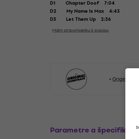
D1
Chapter Doof
7:04
D2
My Name Is Max
4:43
D3
Let Them Up
2:36
Mám pripomienku k popisu
Original So
S
Parametre a špecifikáci