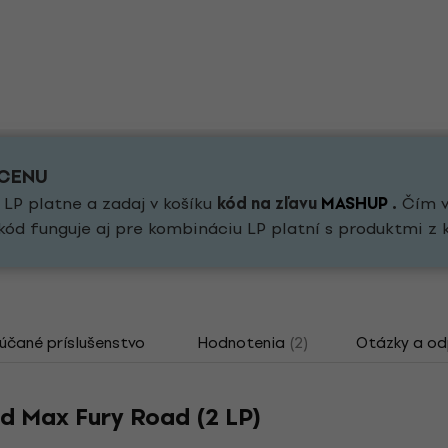
 CENU
 LP platne a zadaj v košíku
kód na zľavu
MASHUP
.
Čím vi
kód funguje aj pre kombináciu LP platní s produktmi z 
čané príslušenstvo
Hodnotenia
(2)
Otázky a o
d Max Fury Road (2 LP)