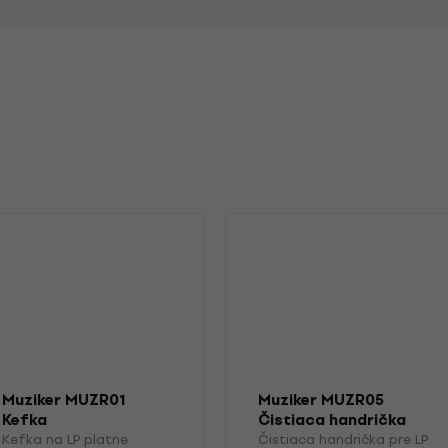
Muziker MUZR01
Muziker MUZR05
Kefka
Čistiaca handrička
pre LP platne
Kefka na LP platne
Čistiaca handrička pre LP