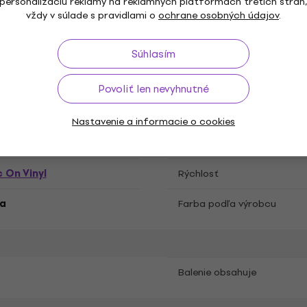
personalizáciu reklamy na reklamných platformách tretích strán
vždy v súlade s pravidlami o
ochrane osobných údajov
.
atňa
Súhlasím
Povoliť len nevyhnutné
dtrack
Subžáner
Nastavenie a informacie o cookies
Dátum vydania
 On Vinyl
Rýchlosť
na
Farba podľa výrobcu
Balenie obsahuje