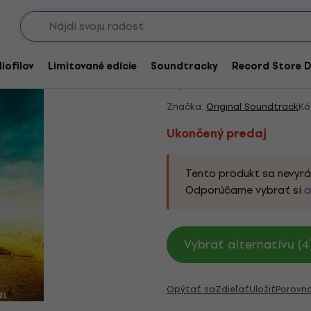
Showroomy
Ukončený predaj
Original Soundtrack 
iofilov
Limitované edície
Soundtracky
Record Store D
5
/5
2 x hodnotené
Značka:
Original Soundtrack
Kó
Ukončený predaj
Tento produkt sa nevyrá
Odporúčame vybrať si
a
Vybrať alternatívu (4
Opýtať sa
Zdieľať
Uložiť
Porovn