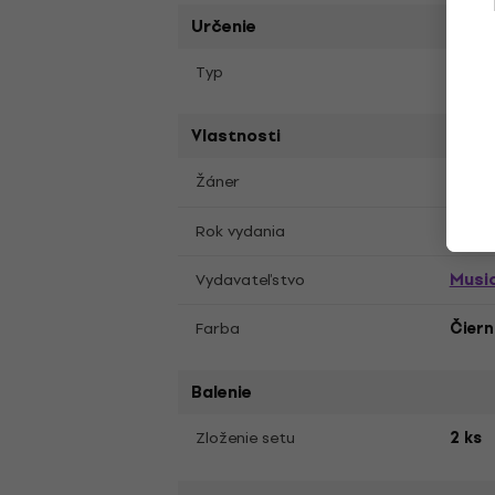
Určenie
Typ
LP pl
Vlastnosti
Soun
Žáner
2022
Rok vydania
Music
Vydavateľstvo
Farba
Čier
Balenie
Zloženie setu
2 ks