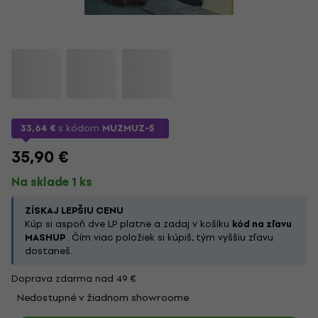
33,64 €
s kódom
MUZMUZ-5
35,90 €
Na sklade 1 ks
ZÍSKAJ LEPŠIU CENU
Kúp si aspoň dve LP platne a zadaj v košíku
kód na zľavu
MASHUP
. Čím viac položiek si kúpiš, tým vyššiu zľavu
dostaneš.
Doprava zdarma nad 49 €
Nedostupné v žiadnom showroome