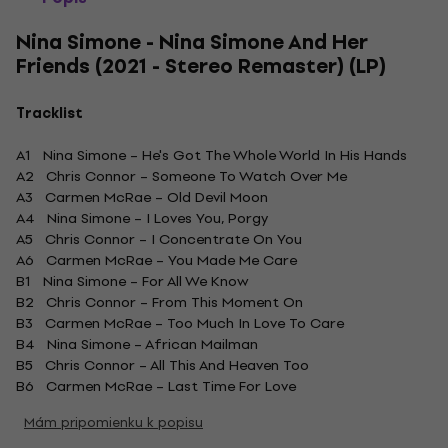
Nina Simone - Nina Simone And Her
Friends (2021 - Stereo Remaster) (LP)
Tracklist
A1 Nina Simone – He's Got The Whole World In His Hands
A2 Chris Connor – Someone To Watch Over Me
A3 Carmen McRae – Old Devil Moon
A4 Nina Simone – I Loves You, Porgy
A5 Chris Connor – I Concentrate On You
A6 Carmen McRae – You Made Me Care
B1 Nina Simone – For All We Know
B2 Chris Connor – From This Moment On
B3 Carmen McRae – Too Much In Love To Care
B4 Nina Simone – African Mailman
B5 Chris Connor – All This And Heaven Too
B6 Carmen McRae – Last Time For Love
Mám pripomienku k popisu