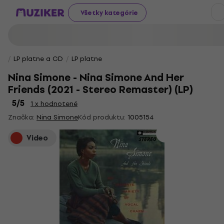
Všetky kategórie
LP platne a CD
LP platne
Nina Simone - Nina Simone And Her
Friends (2021 - Stereo Remaster) (LP)
5
/5
1 x hodnotené
Značka:
Nina Simone
Kód produktu:
1005154
Video