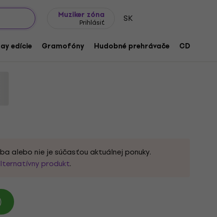
Tipy na darčeky
Často kladené otázky
Muziker Blog
Muziker zóna
SK
Prihlásiť
e (Coloured Vinyl) (2 LP)
ay edície
Gramofóny
Hudobné prehrávače
CD
Prís
oduktu:
1008508
ba alebo nie je súčasťou aktuálnej ponuky.
lternatívny produkt
.
)