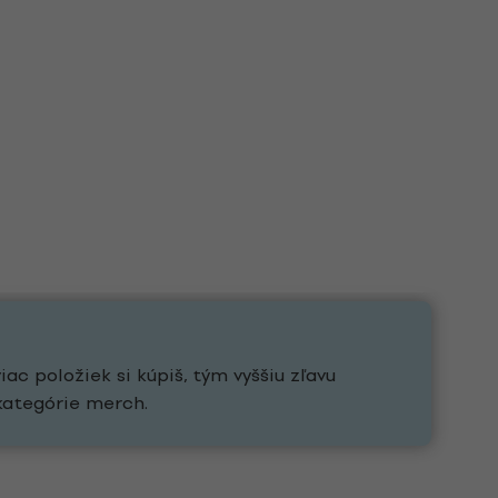
ac položiek si kúpiš, tým vyššiu zľavu
kategórie merch.