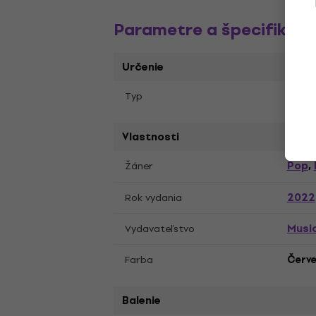
Parametre a špecifikáci
Určenie
Typ
LP pl
Vlastnosti
Pop
Žáner
,
2022
Rok vydania
Music
Vydavateľstvo
Farba
Červ
Balenie