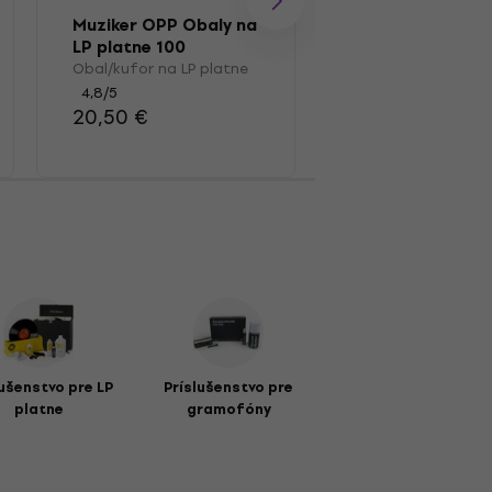
Muziker OPP Obaly na
Muziker MUZR01
LP platne 100
Kefka
Obal/kufor na LP platne
Kefka na LP platn
4,8
/5
4,7
/5
20,50 €
13,10 €
lušenstvo pre LP
Príslušenstvo pre
platne
gramofóny