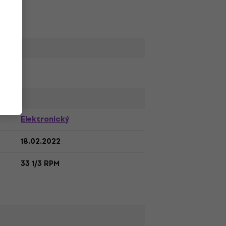
,
Elektronický
18.02.2022
33 1/3 RPM