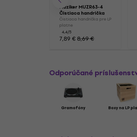
Muziker MUZR63-4
Čistiaca handrička
pre LP platne
Čistiaca handrička pre LP
platne
4,4
/5
7,89 €
8,69 €
Odporúčané príslušenst
Gramofóny
Boxy na LP pl