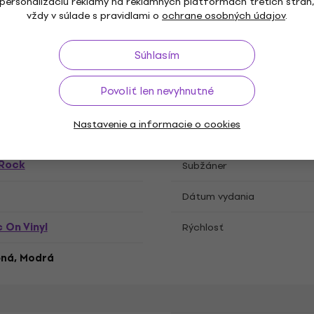
personalizáciu reklamy na reklamných platformách tretích strán
vždy v súlade s pravidlami o
ochrane osobných údajov
.
a
Súhlasím
Povoliť len nevyhnutné
atňa
Nastavenie a informacie o cookies
Rock
Subžáner
Dátum vydania
 On Vinyl
Rýchlosť
ená, Modrá