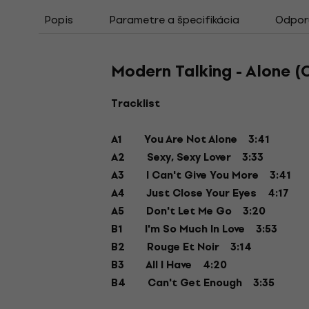
Popis
Parametre a špecifikácia
Odporú
Modern Talking - Alone (C
Tracklist
A1
You Are Not Alone
3:41
A2
Sexy, Sexy Lover
3:33
A3
I Can't Give You More
3:41
A4
Just Close Your Eyes
4:17
A5
Don't Let Me Go
3:20
B1
I'm So Much In Love
3:53
B2
Rouge Et Noir
3:14
B3
All I Have
4:20
B4
Can't Get Enough
3:35