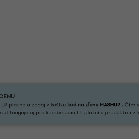
 CENU
 LP platne a zadaj v košíku
kód na zľavu
MASHUP
.
Čím vi
kód funguje aj pre kombináciu LP platní s produktmi z 