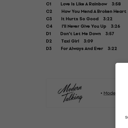
C1
Love Is Like A Rainbow
3:58
C2
How You Mend A Broken Heart
C3
It Hurts So Good
3:22
C4
I'll Never Give You Up
3:26
D1
Don't Let Me Down
3:57
D2
Taxi Girl
3:09
D3
For Always And Ever
3:22
Modern Tal
S