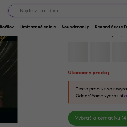
Showroomy
Ukončený predaj
Modern Talking - Alon
iofilov
Limitované edície
Soundtracky
Record Store D
Značka:
Modern Talking
Kód pr
Ukončený predaj
Tento produkt sa nevyrá
Odporúčame vybrať si
a
Vybrať alternatívu (4