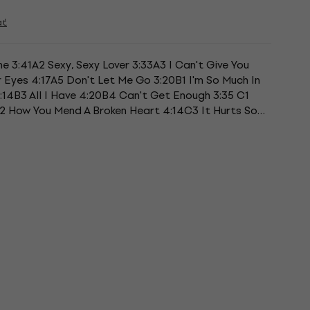
ať
ne 3:41A2 Sexy, Sexy Lover 3:33A3 I Can't Give You
 Eyes 4:17A5 Don't Let Me Go 3:20B1 I'm So Much In
:14B3 All I Have 4:20B4 Can't Get Enough 3:35 C1
C2 How You Mend A Broken Heart 4:14C3 It Hurts So
ou Up...