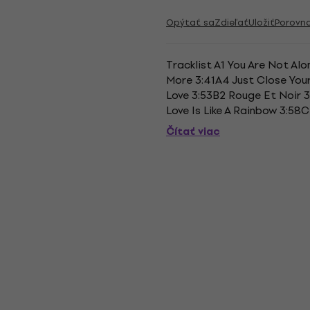
Opýtať sa
Zdieľať
Uložiť
Porovn
Tracklist A1 You Are Not Alo
More 3:41A4 Just Close Your
Love 3:53B2 Rouge Et Noir 3
Love Is Like A Rainbow 3:58
Good 3:22C4 I'll Never Give Y
Čítať viac