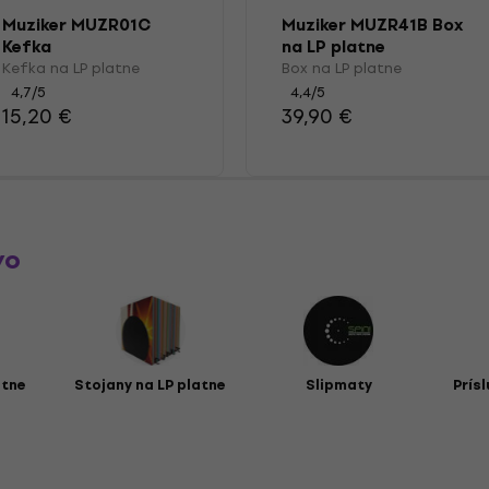
Muziker MUZR01C
Muziker MUZR41B Box
Kefka
na LP platne
Kefka na LP platne
Box na LP platne
4,7
/5
4,4
/5
15,20 €
39,90 €
vo
atne
Stojany na LP platne
Slipmaty
Prís