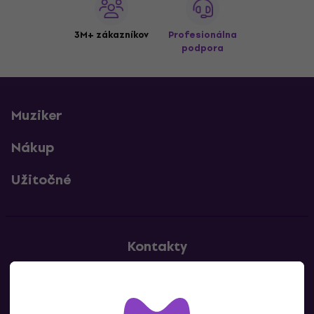
3M+ zákazníkov
Profesionálna
podpora
Muziker
Nákup
Užitočné
Kontakty
Kontaktuj nás