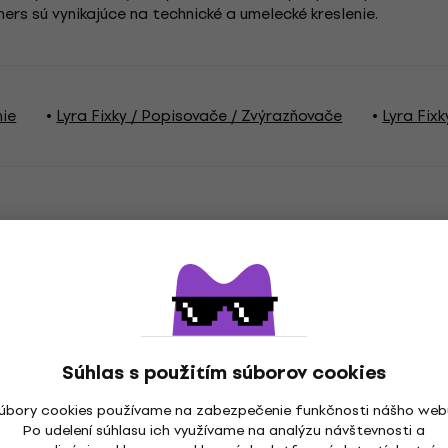
ners sú vynikajúce na technické a umelecké kreslenie.
nie
Lyra Fixky / Popisovače / Zvýrazňovače
Lyra Fix
a
Súhlas s použitím súborov cookies
n Red
Séria
úbory cookies používame na zabezpečenie funkčnosti nášho web
Po udelení súhlasu ich využívame na analýzu návštevnosti a