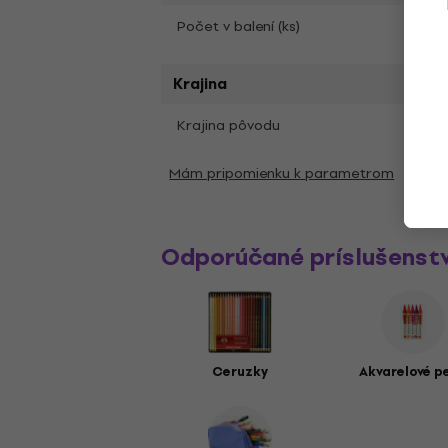
1
Počet v balení (ks)
Krajina
Krajina pôvodu
Čína
Mám pripomienku k parametrom
Odporúčané príslušenst
Ceruzky
Akvarelové p