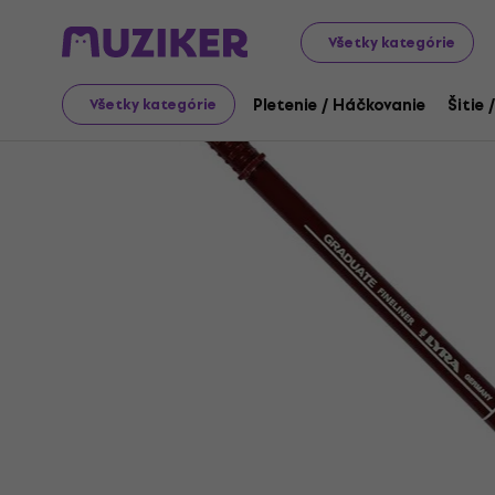
Art
Kreslenie
Fixky / Popisovače / Zvýrazňovače
Fix
Všetky kategórie
Pletenie / Háčkovanie
Šitie 
Všetky kategórie