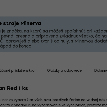
e stroje Minerva
 je značka, na ktorú sa môžeš spoľahnúť pri každ
 pevná, presná a pripravená zvládnuť všetko, čo na
 Či opravuješ alebo tvoríš od nuly, s Minervou doti
nápad do konca.
čané príslušenstvo
Otázky a odpovede
Dokum
an Red 1 ks
liner vo výbere žiarivých, svetlostálych farieb na vodnej báze 
, náčrty a vhodné aj na vyfarbovanie veľkých plôch, pretože 