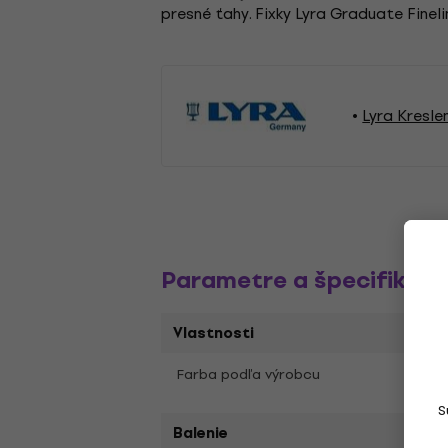
presné ťahy. Fixky Lyra Graduate Fineli
Lyra Kresle
Parametre a špecifikáci
Vlastnosti
Farba podľa výrobcu
India
S
Balenie