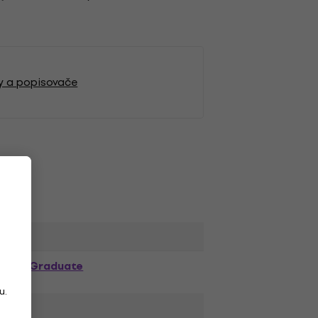
ky a popisovače
Graduate
u.