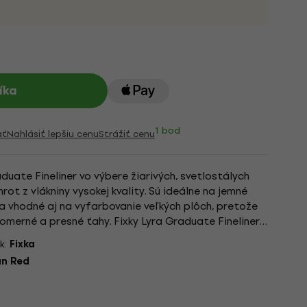
íka
1 bod
ať
Nahlásiť lepšiu cenu
Strážiť cenu
aduate Fineliner vo výbere žiarivých, svetlostálych
rot z vlákniny vysokej kvality. Sú ideálne na jemné
y a vhodné aj na vyfarbovanie veľkých plôch, pretože
omerné a presné ťahy. Fixky Lyra Graduate Fineliners
k:
Fixka
an Red