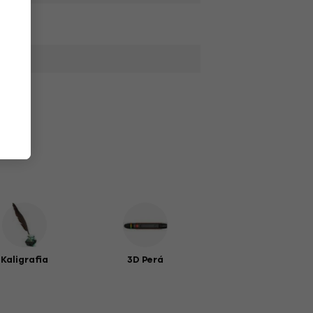
,
Kaligrafia
3D Perá