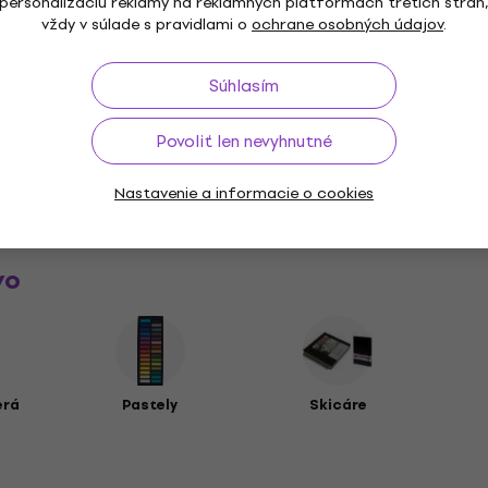
personalizáciu reklamy na reklamných platformách tretích strán
vždy v súlade s pravidlami o
ochrane osobných údajov
.
Súhlasím
Povoliť len nevyhnutné
Nastavenie a informacie o cookies
vo
erá
Pastely
Skicáre