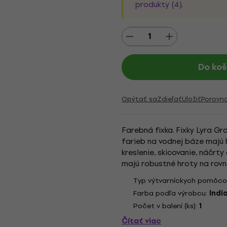
produkty (4)
.
Do koš
Opýtať sa
Zdieľať
Uložiť
Porovn
Farebná fixka. Fixky Lyra Gr
farieb na vodnej báze majú h
kreslenie, skicovanie, náčrt
majú robustné hroty na rovn
sú vynikajúce na technické...
Typ výtvarníckych pomôco
Farba podľa výrobcu:
Indi
Počet v balení (ks):
1
Čítať viac