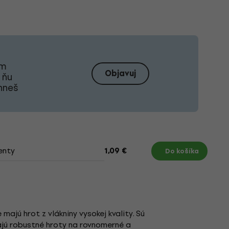
om
Objavuj
 ňu
ahneš
enty
1,09 €
Do košíka
majú hrot z vlákniny vysokej kvality. Sú
majú robustné hroty na rovnomerné a