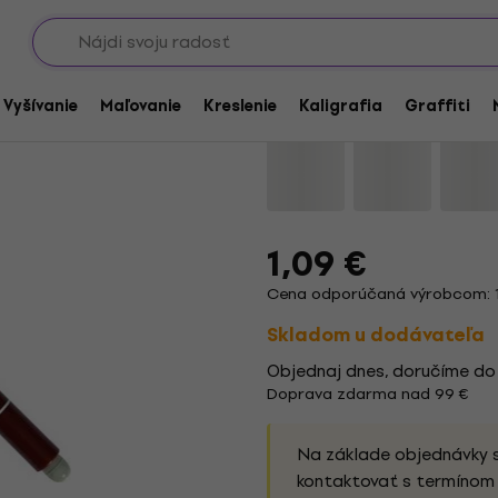
Showroomy
ky a popisovače
Lyra Graduate Fixka 
/ Vyšívanie
Maľovanie
Kreslenie
Kaligrafia
Graffiti
Značka:
Lyra
Kód produktu:
1152
1,09 €
Cena odporúčaná výrobcom: 1
Skladom u dodávateľa
Objednaj dnes, doručíme do
Doprava zdarma nad 99 €
Na základe objednávky 
kontaktovať s termínom 