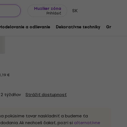
Tipy na darčeky
Často kladené otázky
Muziker Blog
Muziker zóna
SK
Prihlásiť
Indian Red 1 ks
Modelovanie a odlievanie
Dekoratívne techniky
Grafické 
219
,19 €
 2 týždňov
Strážiť dostupnosť
sa pokúsime tovar naskladniť a budeme ťa
dodania. Ak nechceš čakať, pozri si
alternatívne