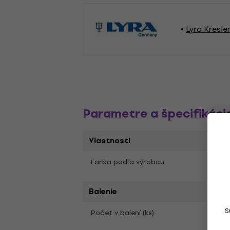
Lyra Kresle
Parametre a špecifikáci
Vlastnosti
Farba podľa výrobcu
Warm
Balenie
S
1
Počet v balení (ks)