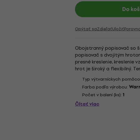
Do koš
Opýtať sa
Zdieľať
Uložiť
Porovn
Obojstranný popisovač so š
popisovač s dvojitým hrotom
presné kreslenie, kreslenie 
hrot je široký a flexibilný.
ktoré sú zároveň čisté a ostré
Typ výtvarníckych pomôco
Farba podľa výrobcu:
War
Počet v balení (ks):
1
Čítať viac