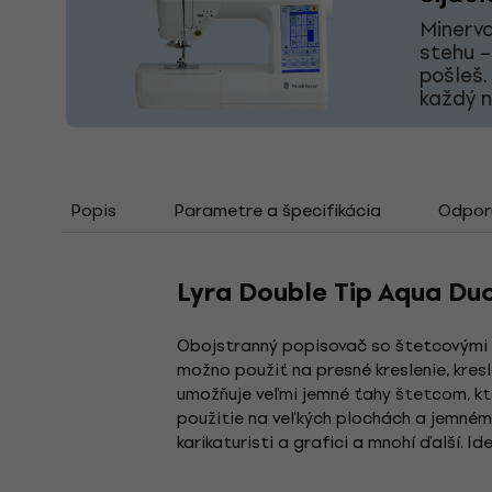
Minerva
stehu –
pošleš.
každý 
Popis
Parametre a špecifikácia
Odporú
Lyra Double Tip Aqua Du
Obojstranný popisovač so štetcovými h
možno použiť na presné kreslenie, kresl
umožňuje veľmi jemné ťahy štetcom, kto
použitie na veľkých plochách a jemnému
karikaturisti a grafici a mnohí ďalší. 