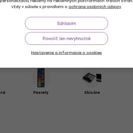
personalizáciu reklamy na reklamných platformách tretích strán
vždy v súlade s pravidlami o
ochrane osobných údajov
.
Súhlasím
Povoliť len nevyhnutné
Nastavenie a informacie o cookies
vo
erá
Pastely
Skicáre