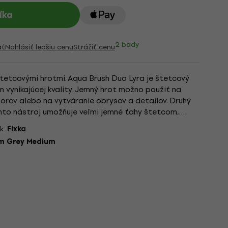
íka
2 body
ať
Nahlásiť lepšiu cenu
Strážiť cenu
tetcovými hrotmi. Aqua Brush Duo Lyra je štetcový
 vynikajúcej kvality. Jemný hrot možno použiť na
vzorov alebo na vytváranie obrysov a detailov. Druhý
 Tento nástroj umožňuje veľmi jemné ťahy štetcom,
....
k:
Fixka
m Grey Medium