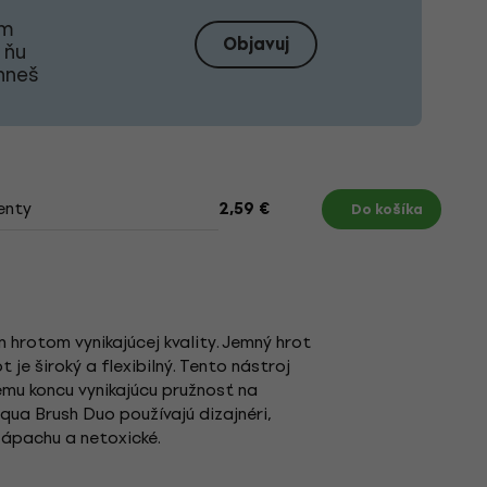
om
Objavuj
 ňu
ahneš
enty
2,59 €
Do košíka
hrotom vynikajúcej kvality. Jemný hrot
 je široký a flexibilný. Tento nástroj
ému koncu vynikajúcu pružnosť na
qua Brush Duo používajú dizajnéri,
 zápachu a netoxické.