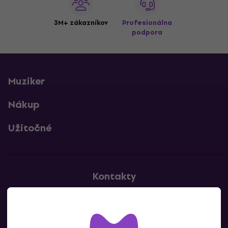
3M+ zákazníkov
Profesionálna
podpora
Muziker
Nákup
Užitočné
Kontakty
Kontaktuj nás