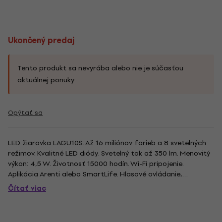
Ukončený predaj
Tento produkt sa nevyrába alebo nie je súčasťou
aktuálnej ponuky.
Opýtať sa
LED žiarovka LAGU10S. Až 16 miliónov farieb a 8 svetelných
režimov. Kvalitné LED diódy. Svetelný tok až 350 lm. Menovitý
výkon: 4,5 W. Životnosť 15000 hodín. Wi-Fi pripojenie.
Aplikácia Arenti alebo SmartLife. Hlasové ovládanie,
kompatibilné s Google Asistent a Amazon Alexa.
Čítať viac