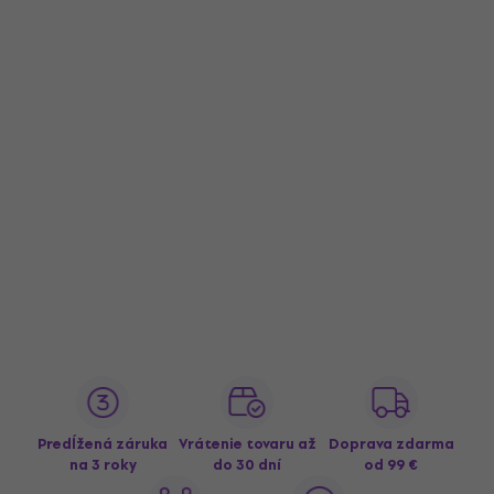
Predĺžená záruka
Vrátenie tovaru až
Doprava zdarma
na 3 roky
do 30 dní
od 99 €