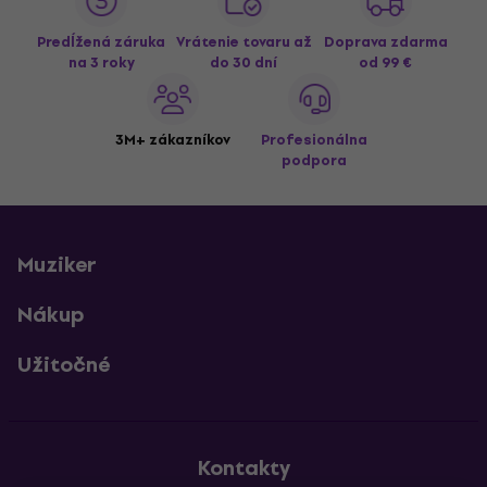
Predĺžená záruka
Vrátenie tovaru až
Doprava zdarma
na 3 roky
do 30 dní
od 99 €
3M+ zákazníkov
Profesionálna
podpora
Muziker
Nákup
Užitočné
Kontakty