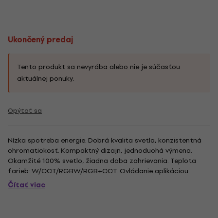
Ukončený predaj
Tento produkt sa nevyrába alebo nie je súčasťou
aktuálnej ponuky.
Opýtať sa
Nízka spotreba energie. Dobrá kvalita svetla, konzistentná
chromatickosť. Kompaktný dizajn, jednoduchá výmena.
Okamžité 100% svetlo, žiadna doba zahrievania. Teplota
farieb: W/CCT/RGBW/RGB+CCT. Ovládanie aplikáciou
odkiaľkoľvek a kedykoľvek, na úpravu farby, jasu, nastavenia
Čítať viac
času a zobrazenia rôznych scén. Podpora hlasového
ovládania Alexa a...