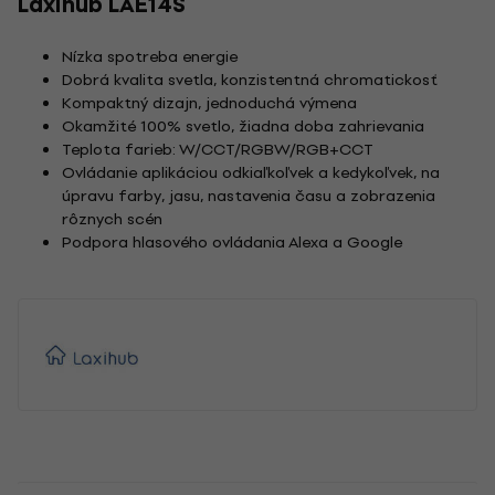
Laxihub LAE14S
Nízka spotreba energie
Dobrá kvalita svetla, konzistentná chromatickosť
Kompaktný dizajn, jednoduchá výmena
Okamžité 100% svetlo, žiadna doba zahrievania
Teplota farieb: W/CCT/RGBW/RGB+CCT
Ovládanie aplikáciou odkiaľkoľvek a kedykoľvek, na
úpravu farby, jasu, nastavenia času a zobrazenia
rôznych scén
Podpora hlasového ovládania Alexa a Google