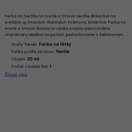
Farba na textílie na svetlé a tmavé textílie. Brilantná na
svetlých aj tmavých tkaninách. Krémová, brilantná farba na
svetlé a tmavé tkaniny je vďaka svojmu pastovitému
charakteru ideálna na potlač, pečiatkovanie a šablónovanie.
Vysoko krycia farba leží na látke, nesteká pod šablónu a
Druhy farieb:
Farba na látky
prenáša zložité detaily pečiatky. Kreatívni ľudia inšpirovaní...
Farba podľa výrobcu:
Vanille
Objem:
20 ml
Počet v balení (ks):
1
Čítať viac