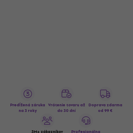
Predĺžená záruka
Vrátenie tovaru až
Doprava zdarma
na 3 roky
do 30 dní
od 99 €
3M+ zákazníkov
Profesionálna