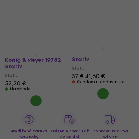
Konig & Meyer 19781
Statív
Konig & Meyer 19782
Statív
Statív
37 €
41,60 €
Statív
Skladom u dodávateľa
52,20 €
Na sklade
Predĺžená záruka
Vrátenie tovaru až
Doprava zdarma
na 3 roky
do 30 dní
od 99 €