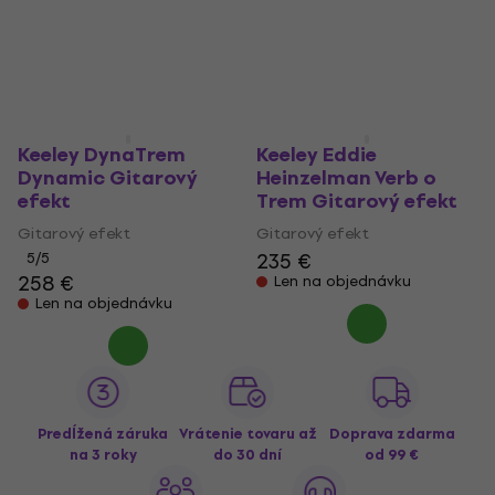
Keeley DynaTrem
Keeley Eddie
Dynamic Gitarový
Heinzelman Verb o
efekt
Trem Gitarový efekt
Gitarový efekt
Gitarový efekt
235 €
5
/5
258 €
Len na objednávku
Len na objednávku
Predĺžená záruka
Vrátenie tovaru až
Doprava zdarma
na 3 roky
do 30 dní
od 99 €