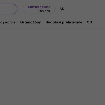
Tipy na darčeky
Často kladené otázky
Muziker Blog
Muziker zóna
SK
Prihlásiť
ay edície
Gramofóny
Hudobné prehrávače
CD
Prís