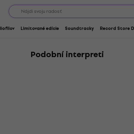
Showroomy
iofilov
Limitované edície
Soundtracky
Record Store D
Podobní interpreti