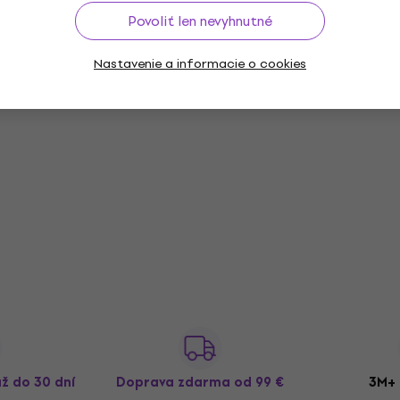
Povoliť len nevyhnutné
Nastavenie a informacie o cookies
až do 30 dní
Doprava zdarma
od 99 €
3M+ 