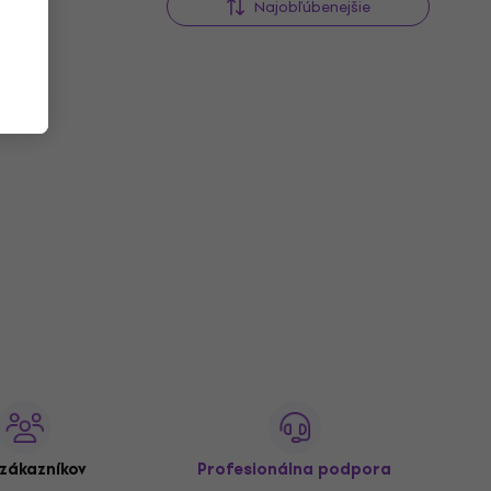
Najobľúbenejšie
zákazníkov
Profesionálna podpora