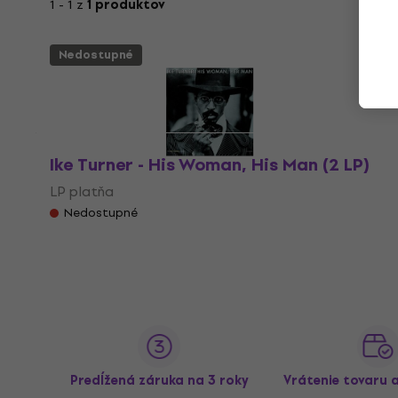
1 - 1 z
1 produktov
Nedostupné
Ike Turner - His Woman, His Man (2 LP)
LP platňa
Nedostupné
Predĺžená záruka na 3 roky
Vrátenie tovaru 