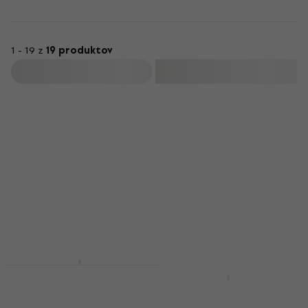
1 - 19 z
19 produktov
Filtrovať
LIMITED EDITION
Howlin' Wolf - Howlin'
Wolf (Reissue) (LP)
Howlin' Wolf - Moanin'
In The Moonlight
LP platňa