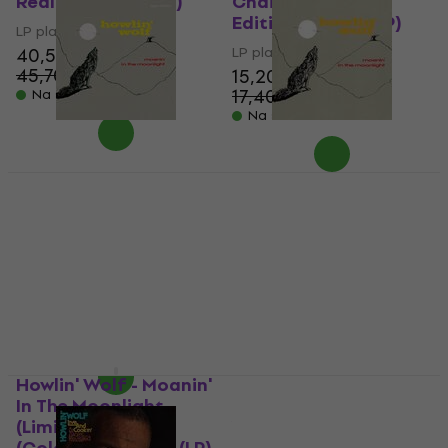
Real Folk Blues (LP)
Chair (Limited
Edition) (180 g) (LP)
LP platňa
40,50 €
LP platňa
45,70 €
15,20 €
- 11 %
17,40 €
Na sklade
- 13 %
Na sklade
Howlin' Wolf - Moanin'
Howlin' Wolf - Moanin'
In The Moonlight
In The Moonlight
(Limited Edition)
(Limited Edition)
(Crystal Clear Virgin
(Solid Blue Coloured)
Coloured) (180 g) (LP)
(LP)
LP platňa
LP platňa
16 €
16,40 €
16 €
17,90 €
Na sklade
Na sklade
Howlin' Wolf - Moanin'
Howlin' Wolf -
In The Moonlight
Message To The
(Limited Edition)
Young (Reissue) (LP)