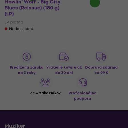
Howlin' Wolf - Big City
Blues (Reissue) (180 g)
(LP)
LP platňa
Nedostupné
Predĺžená záruka
Vrátenie tovaru až
Doprava zdarma
na 3 roky
do 30 dní
od 99 €
3M+ zákazníkov
Profesionálna
podpora
Muziker