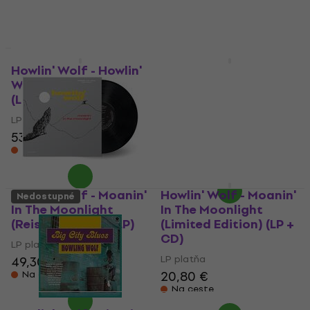
Howlin' Wolf - Howlin'
Howlin' Wolf - Little
Wolf (Remastered)
Red Rooster (Reissue)
(LP)
(Limited Edition) (180
g) (LP)
LP platňa
LP platňa
53,50 €
17,80 €
Na ceste
Na ceste
Howlin' Wolf - Moanin'
Howlin' Wolf - Moanin'
Nedostupné
In The Moonlight
In The Moonlight
(Reissue) (180 g) (LP)
(Limited Edition) (LP +
CD)
LP platňa
LP platňa
49,30 €
49,90 €
20,80 €
Na ceste
Na ceste