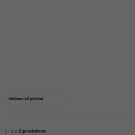
Helmet LP platne
1 - 2 z
2 produktov