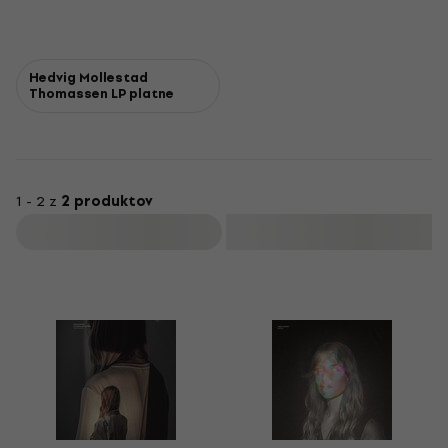
Hedvig Mollestad
Thomassen LP platne
1 - 2 z
2 produktov
Filtrovať