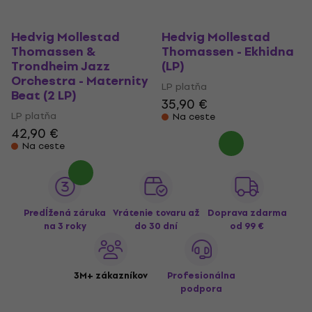
Hedvig Mollestad
Hedvig Mollestad
Thomassen &
Thomassen - Ekhidna
Trondheim Jazz
(LP)
Orchestra - Maternity
LP platňa
Beat (2 LP)
35,90 €
LP platňa
Na ceste
42,90 €
Na ceste
Predĺžená záruka
Vrátenie tovaru až
Doprava zdarma
na 3 roky
do 30 dní
od 99 €
3M+ zákazníkov
Profesionálna
podpora