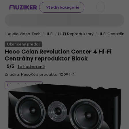
Všetky kategórie
Audio Video Tech
Hi-Fi
Hi-Fi Reproduktory
Hi-Fi Centrálne
Ukončený predaj
Heco Celan Revolution Center 4 Hi-Fi
Centrálny reproduktor Black
5
/5
1 x hodnotené
Značka:
Heco
Kód produktu:
1009441
Ukončený predaj