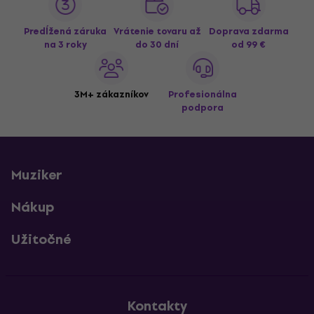
Predĺžená záruka
Vrátenie tovaru až
Doprava zdarma
na 3 roky
do 30 dní
od 99 €
3M+ zákazníkov
Profesionálna
podpora
Muziker
Nákup
Užitočné
Kontakty