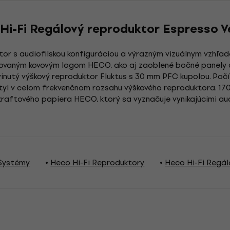
 Hi-Fi Regálový reproduktor Espresso 
or s audiofilskou konfiguráciou a výrazným vizuálnym vzhľad
ovaným kovovým logom HECO, ako aj zaoblené bočné panely a 
nutý výškový reproduktor Fluktus s 30 mm PFC kupolou. Poč
ptyl v celom frekvenčnom rozsahu výškového reproduktora. 1
kraftového papiera HECO, ktorý sa vyznačuje vynikajúcimi au
 Systémy
Heco Hi-Fi Reproduktory
Heco Hi-Fi Regál