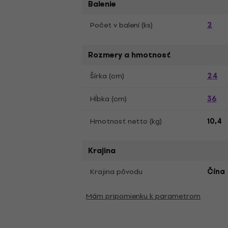
Balenie
2
Počet v balení (ks)
Rozmery a hmotnosť
24
Šírka (cm)
36
Hĺbka (cm)
Hmotnosť netto (kg)
10,4
Krajina
Krajina pôvodu
Čína
Mám pripomienku k parametrom