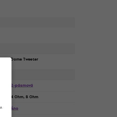
Dome Tweeter
2-pásmová
4 Ohm, 8 Ohm
u.
Áno