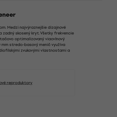
Veneer
om. Medzi najvýraznejšie dizajnové
zadný skosený kryt. Všetky frekvencie
ítačovo optimalizovaný viacvlnový
70 mm stredo-basový menič využíva
diofilskými zvukovými vlastnosťami a
ové reproduktory