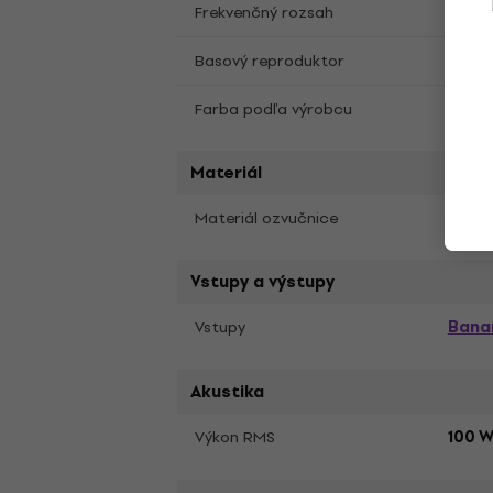
Frekvenčný rozsah
30 Hz
6,5"
Basový reproduktor
Farba podľa výrobcu
Espre
Materiál
MDF
Materiál ozvučnice
Vstupy a výstupy
Banan
Vstupy
Akustika
Výkon RMS
100 