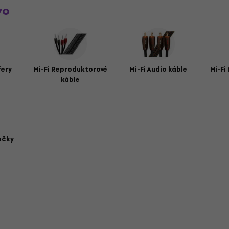
vo
fery
Hi-Fi Reproduktorové
Hi-Fi Audio káble
Hi-Fi
káble
ačky