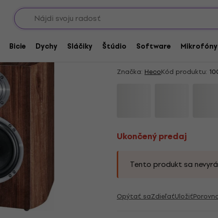
Showroomy
álové reproduktory
Ukončený predaj
Heco Celan Revolutio
Bicie
Dychy
Sláčiky
Štúdio
Software
Mikrofóny
Espresso Veneer
Značka:
Heco
Kód produktu:
10
Ukončený predaj
Tento produkt sa nevyrá
Opýtať sa
Zdieľať
Uložiť
Porovn