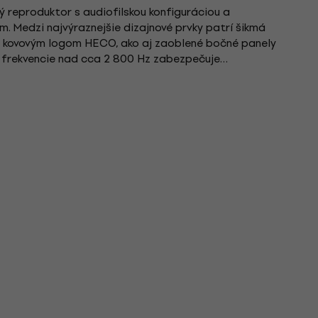
 reproduktor s audiofilskou konfiguráciou a
. Medzi najvýraznejšie dizajnové prvky patrí šikmá
 kovovým logom HECO, ako aj zaoblené bočné panely
y frekvencie nad cca 2 800 Hz zabezpečuje
uktor Fluktus s 30 mm PFC...