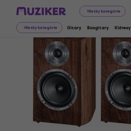
Audio Video Tech
Hi-Fi
Hi-Fi Reproduktory
Hi-Fi Reg
Všetky kategórie
Gitary
Basgitary
Klávesy
Všetky kategórie
Ukončený predaj