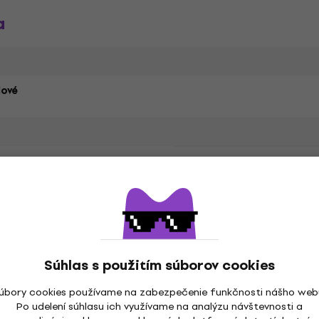
a
ové
Typ HF reproduktora
vny
Počet pásiem
Súhlas s použitím súborov cookies
Impedancia
úbory cookies používame na zabezpečenie funkčnosti nášho web
á
Basový reflexný port
Po udelení súhlasu ich využívame na analýzu návštevnosti a