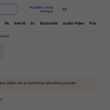
Tipy na darčeky
Často kladené otázky
Muziker Blog
Muziker zóna
SK
Prihlásiť
n 3 Hi-Fi Regálový reproduktor
PA
Svetlá
DJ
Slúchadlá
Audio Video
Príslušenst
09440
ba alebo nie je súčasťou aktuálnej ponuky.
ať