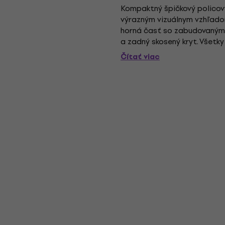
Kompaktný špičkový policový
výrazným vizuálnym vzhľadom
horná časť so zabudovaným
a zadný skosený kryt. Všetk
novovyvinutý výškový reprod
Čítať viac