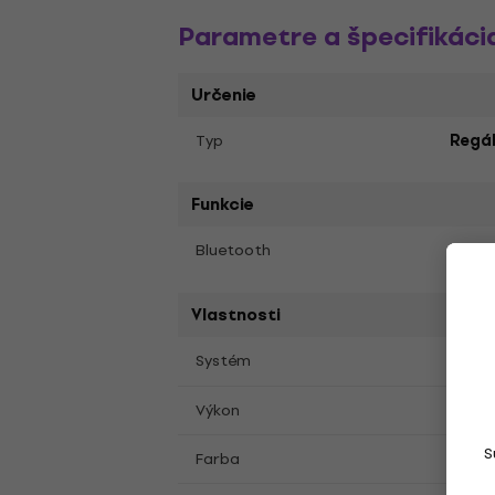
Parametre a špecifikáci
Určenie
Typ
Regál
Funkcie
Bluetooth
Nie
Vlastnosti
Pasí
Systém
Výkon
160 W
S
Hned
Farba