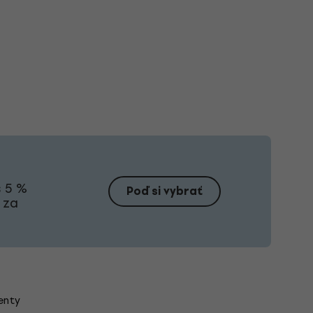
s 5 %
Poď si vybrať
 za
enty