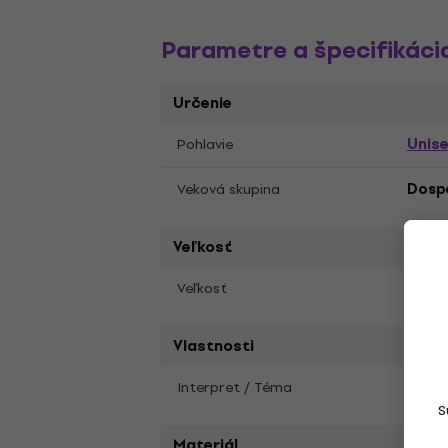
Parametre a špecifikáci
Určenie
Unis
Pohlavie
Veková skupina
Dosp
Veľkosť
S
Veľkosť
Vlastnosti
Interpret / Téma
Gret
S
Materiál