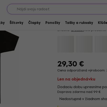
Showroomy
Gretsch Headstock P
5
/5
3 x hodnotené
tky
Šiltovky
Čiapky
Ponožky
Tašky a ruksaky
Kľúč
Značka:
Gretsch
Kód produktu:
29,30 €
Cena odporúčaná výrobcom: 
Len na objednávku
Dodaciu dobu upresníme po
Doprava zdarma nad 99 €
Nedostupné v žiadnom sh