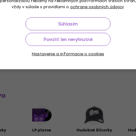
personalizáciu reklamy na reklamných platformách tretích strán
vždy v súlade s pravidlami o
ochrane osobných údajov
.
na
Špecifikácia materiálu
Súhlasím
cký strih
Povoliť len nevyhnutné
Nastavenie a informacie o cookies
ke
vo
pky
LP platne
Hudobné šiltovky
Hud