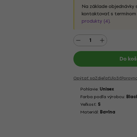
Na základe objednávky 
kontaktovať s termínom 
produkty (4)
.
Do koš
Opýtať sa
Zdieľať
Uložiť
Porovn
Pohlavie:
Unisex
Farba podľa výrobcu:
Blac
Veľkosť:
S
Materiál:
Bavlna