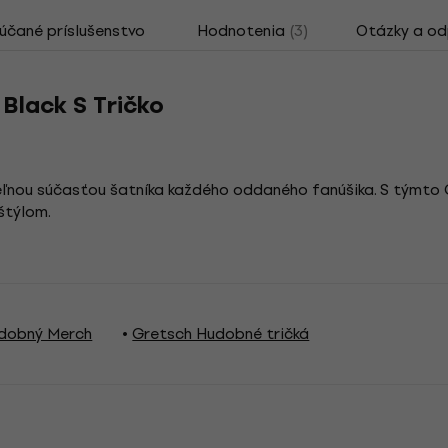
čané príslušenstvo
Hodnotenia
(3)
Otázky a o
Black S Tričko
teľnou súčasťou šatníka každého oddaného fanúšika. S týmt
štýlom.
dobný Merch
Gretsch Hudobné tričká