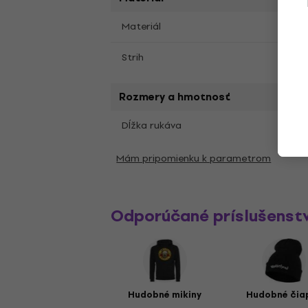
Materiál
Bavl
Strih
Klasi
Rozmery a hmotnosť
Krát
Dĺžka rukáva
Mám pripomienku k parametrom
Odporúčané príslušenst
Hudobné mikiny
Hudobné čia