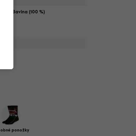
,
Bavlna (100 %)
obné ponožky