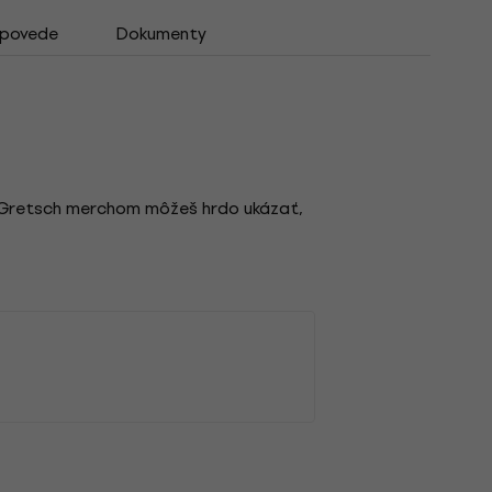
dpovede
Dokumenty
o Gretsch merchom môžeš hrdo ukázať,