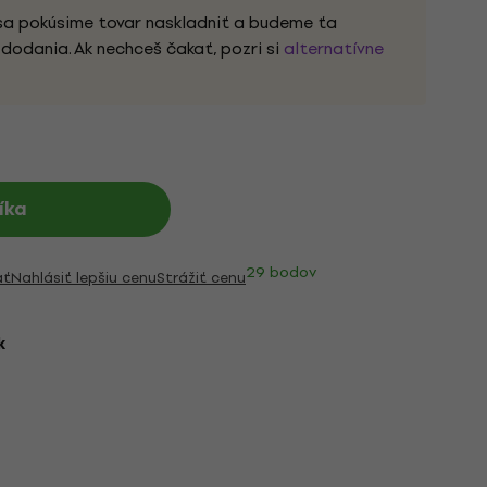
sa pokúsime tovar naskladniť a budeme ťa
dodania. Ak nechceš čakať, pozri si
alternatívne
íka
29 bodov
ať
Nahlásiť lepšiu cenu
Strážiť cenu
k