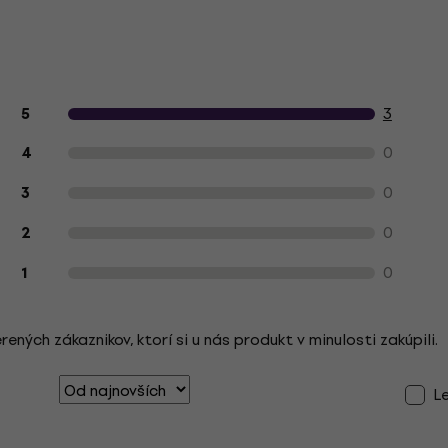
Hodnotenie produktu zákazníkmi
3
5
0
4
0
3
0
2
0
1
ých zákaznikov, ktorí si u nás produkt v minulosti zakúpili.
L