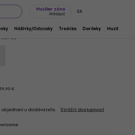
Tipy na darčeky
Často kladené otázky
Muziker Blog
Muziker zóna
SK
Prihlásiť
ick Black S Tričko
enky
Nášivky/Odznaky
Trsátka
Darčeky
Muziker Mer
1007152
39,90 €
 objednaní u dodávateľa.
Strážiť dostupnosť
owroome