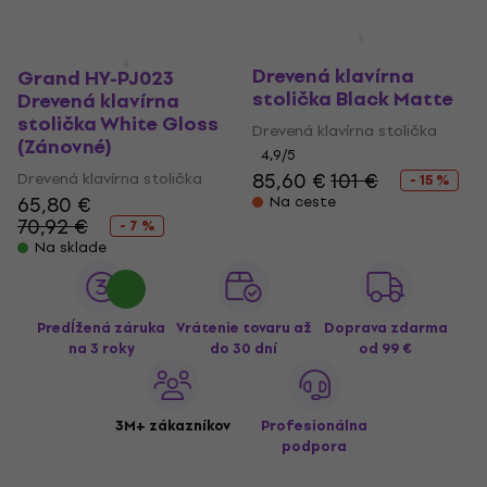
Grand HY-PJ023
Drevená klavírna
Grand HY-PJ023
stolička Black Matte
Drevená klavírna
stolička White Gloss
Drevená klavírna stolička
(Zánovné)
4,9
/5
85,60 €
101 €
Drevená klavírna stolička
- 15 %
65,80 €
Na ceste
70,92 €
- 7 %
Na sklade
Predĺžená záruka
Vrátenie tovaru až
Doprava zdarma
na 3 roky
do 30 dní
od 99 €
3M+ zákazníkov
Profesionálna
podpora