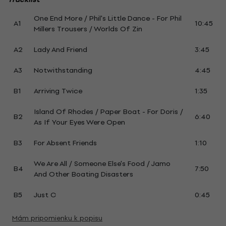
One End More / Phil's Little Dance - For Phil
A1
10:45
Millers Trousers / Worlds Of Zin
A2
Lady And Friend
3:45
A3
Notwithstanding
4:45
B1
Arriving Twice
1:35
Island Of Rhodes / Paper Boat - For Doris /
B2
6:40
As If Your Eyes Were Open
B3
For Absent Friends
1:10
We Are All / Someone Else's Food / Jamo
B4
7:50
And Other Boating Disasters
B5
Just C
0:45
Mám pripomienku k popisu