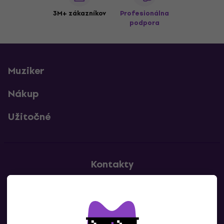
3M+ zákazníkov
Profesionálna
podpora
Muziker
Nákup
Užitočné
Kontakty
Kontaktuj nás