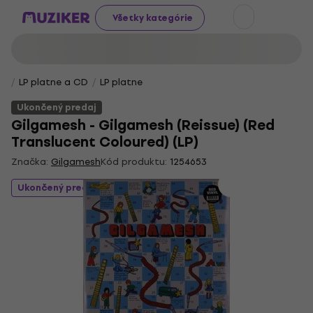
Všetky kategórie
LP platne a CD
LP platne
Ukončený predaj
Gilgamesh - Gilgamesh (Reissue) (Red
Translucent Coloured) (LP)
Značka:
Gilgamesh
Kód produktu:
1254653
Ukončený predaj