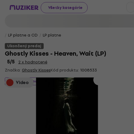
Všetky kategórie
LP platne a CD
LP platne
Ukončený predaj
Ghostly Kisses - Heaven, Wait (LP)
5
/5
2 x hodnotené
Značka:
Ghostly Kisses
Kód produktu:
1008533
Ukončený predaj
Video