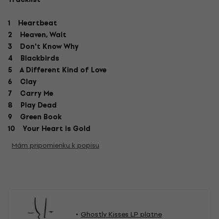
1 Heartbeat
2 Heaven, Wait
3 Don't Know Why
4 Blackbirds
5 A Different Kind of Love
6 Clay
7 Carry Me
8 Play Dead
9 Green Book
10 Your Heart is Gold
Mám pripomienku k popisu
Ghostly Kisses LP platne