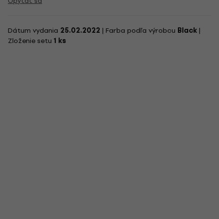
Opýtať sa
Dátum vydania
25.02.2022
| Farba podľa výrobcu
Black
|
Zloženie setu
1 ks