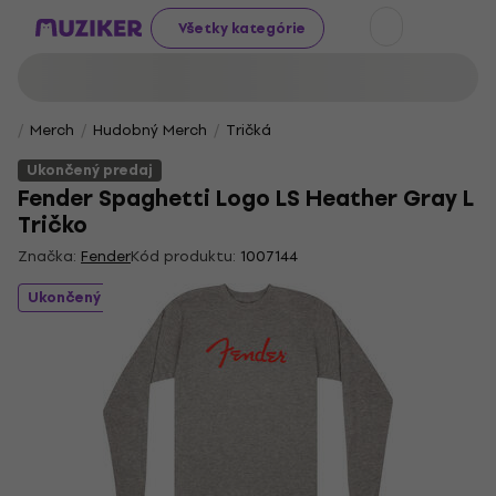
Všetky kategórie
Merch
Hudobný Merch
Tričká
Ukončený predaj
Fender Spaghetti Logo LS Heather Gray L
Tričko
Značka:
Fender
Kód produktu:
1007144
Ukončený predaj