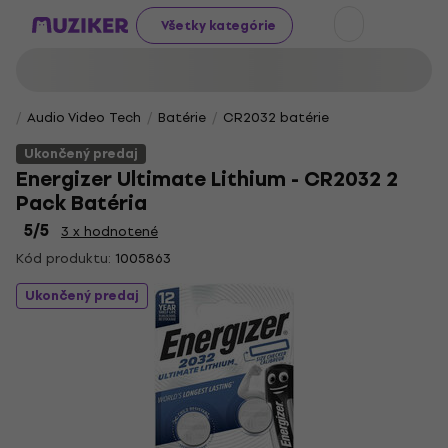
Všetky kategórie
Audio Video Tech
Batérie
CR2032 batérie
Ukončený predaj
Energizer Ultimate Lithium - CR2032 2
Pack Batéria
5
/5
3 x hodnotené
Kód produktu:
1005863
Ukončený predaj