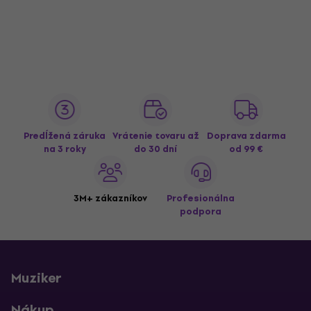
Predĺžená záruka
Vrátenie tovaru až
Doprava zdarma
na 3 roky
do 30 dní
od 99 €
3M+ zákazníkov
Profesionálna
podpora
Muziker
Nákup