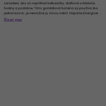
zariadení, ako sú napríklad kalkulačky, diaľkové ovládače,
hodiny a podobne. Táto gombíková batéria sa používa iba
jednorazovo, je nemožné ju znovu nabiť. Napätie Energizer
Ultimate Lítium CR2032 je 3V. Gombíková batéria opatrená
Čítať viac
článkom typu Li sa vyznačuje dlhou životnosťou, vysokou...