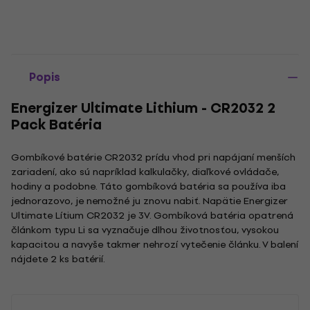
Popis
Energizer Ultimate Lithium - CR2032 2
Pack Batéria
Gombíkové batérie CR2032 prídu vhod pri napájaní menších
zariadení, ako sú napríklad kalkulačky, diaľkové ovládače,
hodiny a podobne. Táto gombíková batéria sa používa iba
jednorazovo, je nemožné ju znovu nabiť. Napätie Energizer
Ultimate Lítium CR2032 je 3V. Gombíková batéria opatrená
článkom typu Li sa vyznačuje dlhou životnosťou, vysokou
kapacitou a navyše takmer nehrozí vytečenie článku. V balení
nájdete 2 ks batérií.