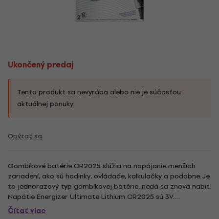
Ukončený predaj
Tento produkt sa nevyrába alebo nie je súčasťou
aktuálnej ponuky.
Opýtať sa
Gombíkové batérie CR2025 slúžia na napájanie menších
zariadení, ako sú hodinky, ovládače, kalkulačky a podobne. Je
to jednorazový typ gombíkovej batérie, nedá sa znova nabiť.
Napätie Energizer Ultimate Lithium CR2025 sú 3V.
Gombíková batéria s článkom typu Li sa značí vysokou
Čítať viac
kapacitou, dlho vydrží a nehrozí, že by článok vytiekol.