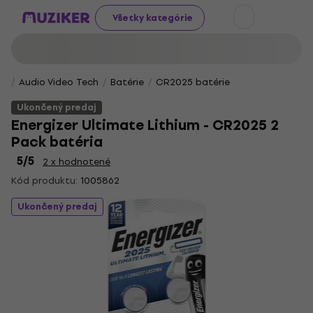
Všetky kategórie
Audio Video Tech
Batérie
CR2025 batérie
Ukončený predaj
Energizer Ultimate Lithium - CR2025 2
Pack batéria
5
/5
2 x hodnotené
Kód produktu:
1005862
Ukončený predaj