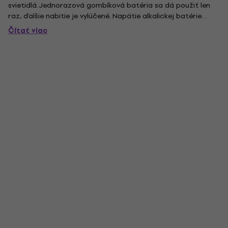
svietidlá. Jednorazová gombíková batéria sa dá použiť len
raz, ďalšie nabitie je vylúčené. Napätie alkalickej batérie
Energizer LR54/189 je 1,5V. V balení sa nachádzajú 2 ks
Čítať viac
batérií.