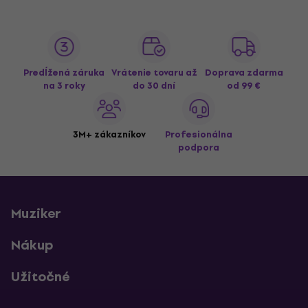
Predĺžená záruka
Vrátenie tovaru až
Doprava zdarma
na 3 roky
do 30 dní
od 99 €
3M+ zákazníkov
Profesionálna
podpora
Muziker
Nákup
Užitočné