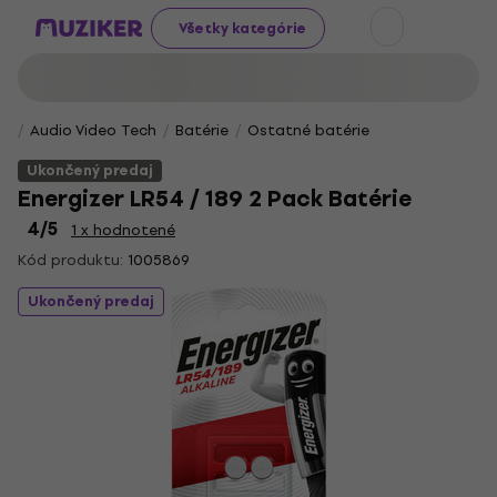
Všetky kategórie
Audio Video Tech
Batérie
Ostatné batérie
Ukončený predaj
Energizer LR54 / 189 2 Pack Batérie
4
/5
1 x hodnotené
Kód produktu:
1005869
Ukončený predaj