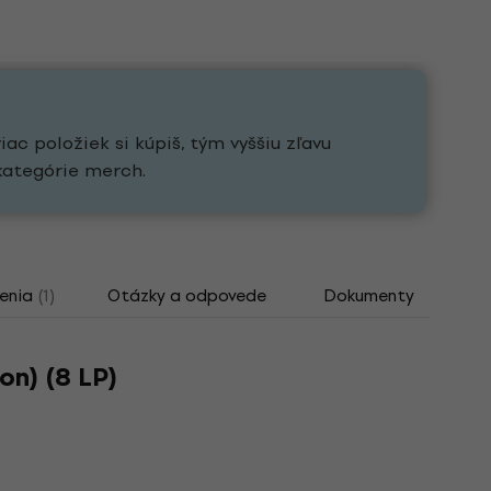
ac položiek si kúpiš, tým vyššiu zľavu
kategórie merch.
enia
(1)
Otázky a odpovede
Dokumenty
Ti
on) (8 LP)