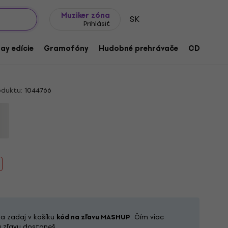
Tipy na darčeky
Často kladené otázky
Muziker Blog
Muziker zóna
SK
Prihlásiť
r | The 12" Singles (Box Set) (Limited
ay edície
Gramofóny
Hudobné prehrávače
CD
Prís
oduktu:
1044766
 a zadaj v košíku
kód na zľavu MASHUP
. Čím viac
iu zľavu dostaneš.