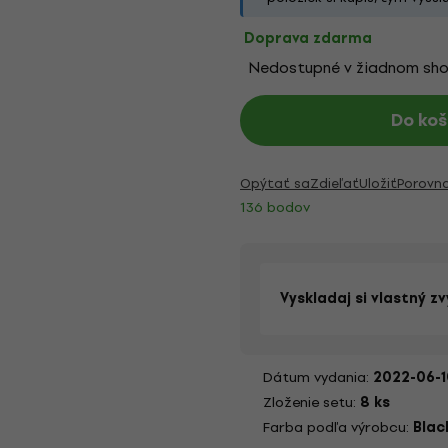
Doprava zdarma
Nedostupné v žiadnom sh
Do koš
Opýtať sa
Zdieľať
Uložiť
Porovn
136 bodov
Vyskladaj si vlastný z
Dátum vydania:
2022-06-1
Zloženie setu:
8 ks
Farba podľa výrobcu:
Blac