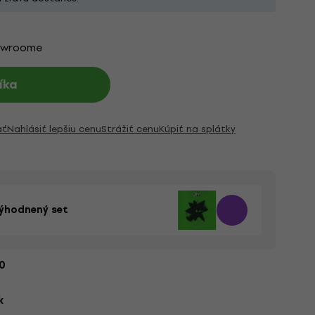
owroome
íka
ať
Nahlásiť lepšiu cenu
Strážiť cenu
Kúpiť na splátky
výhodnený set
0
k