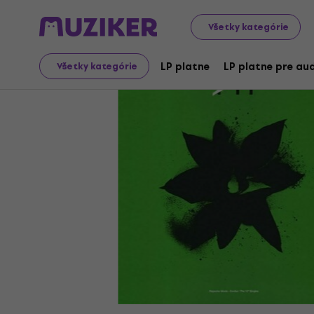
LP platne a CD
LP platne
Všetky kategórie
LP platne
LP platne pre aud
Všetky kategórie
Video