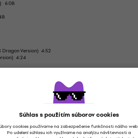
) 6:08
:48
S Dragon Version) 4:52
rsion) 4:24
4
 Of Love Edit) 8:00
 Of Love Dub) 11:56
Súhlas s použitím súborov cookies
úbory cookies používame na zabezpečenie funkčnosti nášho web
ix) 5:29
Po udelení súhlasu ich využívame na analýzu návštevnosti a