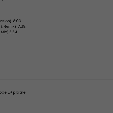
rsion) 6:00
at Remix) 7:38
 Mix) 5:54
de LP platne