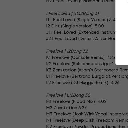
H2 I Feel Loved (Chamber's Remix) 6:1
I Feel Loved | XL12Bong 31
I1 I Feel Loved (Single Version) 3:41
I2 Dirt (Single Version) 5:00
J1 I Feel Loved (Extended Instrumental
J2 I Feel Loved (Desert After Hours Du
Freelove | 12Bong 32
K1 Freelove (Console Remix) 4:46
K2 Freelove (Schlammpeitziger "Little 
K3 Zenstation (Atom's Stereonerd Rem
L1 Freelove (Bertrand Burgalat Version
L2 Freelove (DJ Muggs Remix) 4:26
Freelove | L12Bong 32
M1 Freelove (Flood Mix) 4:02
M2 Zenstation 6:27
M3 Freelove (Josh Wink Vocal Interpret
N1 Freelove (Deep Dish Freedom Remix)
N2 Freelove (Powder Productions Remi