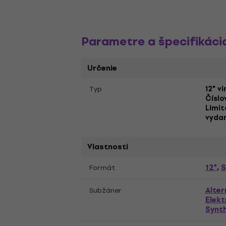
Parametre a špecifikáci
Určenie
Typ
12" v
Číslo
Limit
vydan
Vlastnosti
12"
S
Formát
,
Alter
Subžáner
Elekt
Synt