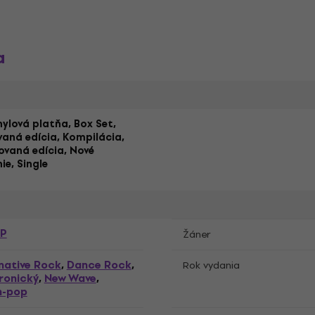
a
inylová platňa, Box Set,
vaná edícia, Kompilácia,
ovaná edícia, Nové
ie, Single
P
Žáner
native Rock
Dance Rock
,
,
Rok vydania
ronický
New Wave
,
,
h-pop