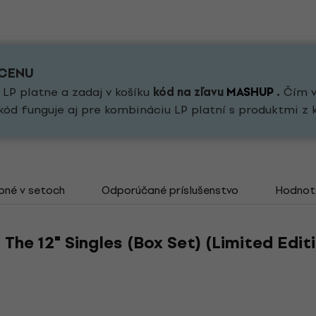
 CENU
 LP platne a zadaj v košíku
kód na zľavu
MASHUP
.
Čím vi
kód funguje aj pre kombináciu LP platní s produktmi z 
pné v setoch
Odporúčané príslušenstvo
Hodnot
The 12" Singles (Box Set) (Limited Editi