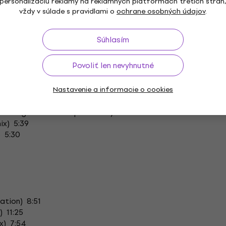
8
personalizáciu reklamy na reklamných platformách tretích strán
vždy v súlade s pravidlami o
ochrane osobných údajov
.
Súhlasím
) 8:28
Povoliť len nevyhnutné
b) 7:02
Nastavenie a informacie o cookies
Rocking Suction Pump Version") 6:52
ix) 5:39
) 5:30
ation) 8:51
 11:25
x) 7:54