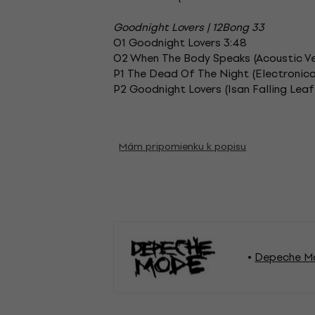
Goodnight Lovers | 12Bong 33
O1 Goodnight Lovers 3:48
O2 When The Body Speaks (Acoustic Ve
P1 The Dead Of The Night (Electronic
P2 Goodnight Lovers (Isan Falling Leaf
Mám pripomienku k popisu
Depeche Mo