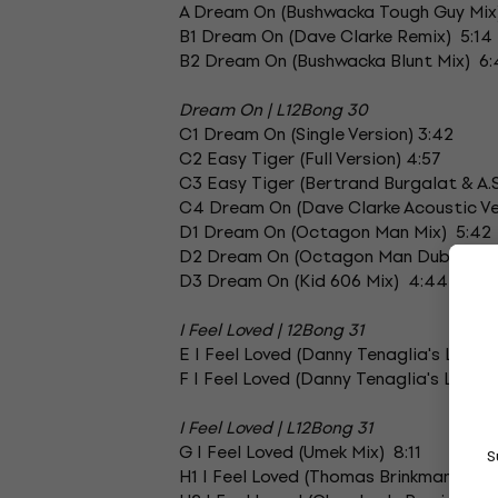
A Dream On (Bushwacka Tough Guy Mix
B1 Dream On (Dave Clarke Remix) 5:14
B2 Dream On (Bushwacka Blunt Mix) 6
Dream On | L12Bong 30
C1 Dream On (Single Version) 3:42
C2 Easy Tiger (Full Version) 4:57
C3 Easy Tiger (Bertrand Burgalat & A.
C4 Dream On (Dave Clarke Acoustic Ve
D1 Dream On (Octagon Man Mix) 5:42
D2 Dream On (Octagon Man Dub) 7:0
D3 Dream On (Kid 606 Mix) 4:44
I Feel Loved | 12Bong 31
E I Feel Loved (Danny Tenaglia's Labor
F I Feel Loved (Danny Tenaglia's Labor
I Feel Loved | L12Bong 31
G I Feel Loved (Umek Mix) 8:11
S
H1 I Feel Loved (Thomas Brinkmann Rem