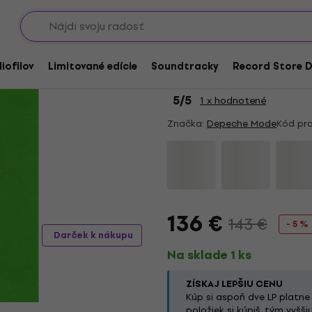
Showroomy
Akcia
LIMITED EDITION
Depeche Mode - Excite
iofilov
Limitované edície
Soundtracky
Record Store D
Edition) (8 LP)
5
/5
1 x hodnotené
Značka:
Depeche Mode
Kód pr
136 €
143 €
- 5 %
Darček k nákupu
Na sklade 1 ks
ZÍSKAJ LEPŠIU CENU
Kúp si aspoň dve LP platne
položiek si kúpiš, tým vyšš