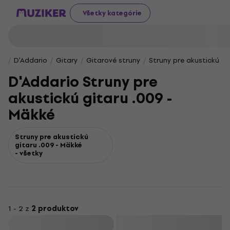
Všetky kategórie
D'Addario
Gitary
Gitarové struny
Struny pre akustickú gi
D'Addario Struny pre
akustickú gitaru .009 -
Mäkké
Struny pre akustickú
gitaru .009 - Mäkké
- všetky
1 - 2 z
2 produktov
Filtrovať