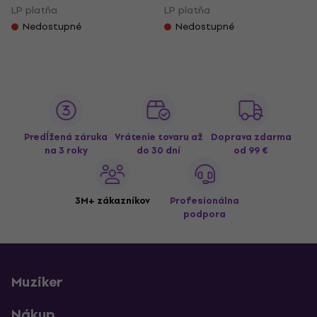
LP platňa
LP platňa
Nedostupné
Nedostupné
Predĺžená záruka
Vrátenie tovaru až
Doprava zdarma
na 3 roky
do 30 dní
od 99 €
3M+ zákazníkov
Profesionálna
podpora
Muziker
Nákup